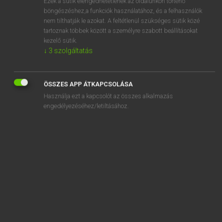
Ezek a sütik elengedhetetlenek az oldalunkon történő
böngészéshez,a funkciók használatához, és a felhasználók
EURÓPAI UNIÓS TERMINOLÓGIAI SZÓTÁR
nem tilthatják le azokat. A feltétlenül szükséges sütik közé
Kapcsolódó anyagok
tartoznak többek között a személyre szabott beállításokat
kezelő sütik.
régime phytosanitaire
↓
3
szolgáltatás
régime pour la sécurité
régime préférentiel
ÖSSZES APP ÁTKAPCSOLÁSA
Használja ezt a kapcsolót az összes alkalmazás
régime public d’assurance-maladie
engedélyezéséhez/letiltásához.
régime restreint de récolte
régimes à prestations définies
régimes complémentaires de prévoyance professionnels
régimes complémentaires de sécurité sociale
régimes d’aide à la préretraite