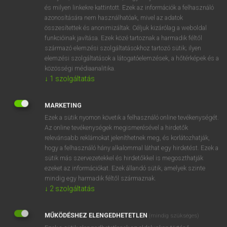
VAN ELŐFIZETÉSED?
és milyen linkekre kattintott. Ezek az információk a felhasználó
azonosítására nem használhatóak, mivel az adatok
Van előfizetésem a teljes szócikk megtekintéséhez.
összesítettek és anonimizáltak. Céljuk kizárólag a weboldal
funkcióinak javítása. Ezek közé tartoznak a harmadik féltől
BELÉPÉS
származó elemzési szolgáltatásokhoz tartozó sütik; ilyen
elemzési szolgáltatások a látogatóelemzések, a hőtérképek és a
közösségi médiaanalitika.
↓
1
szolgáltatás
MARKETING
Ezek a sütik nyomon követik a felhasználó online tevékenységét.
NINCS ELŐFIZETÉSED?
Az online tevékenységek megismerésével a hirdetők
Nincs regisztrációm és előfizetésem. A szótár 2 órás,
relevánsabb reklámokat jeleníthetnek meg, és korlátozhatják,
díjmentes próbaverziójának elindításához regisztrálok és
hogy a felhasználó hány alkalommal láthat egy hirdetést. Ezek a
sütik más szervezetekkel és hirdetőkkel is megoszthatják
belépek
.
ezeket az információkat. Ezek állandó sütik, amelyek szinte
mindig egy harmadik féltől származnak.
REGISZTRÁCIÓ
↓
2
szolgáltatás
MŰKÖDÉSHEZ ELENGEDHETETLEN
(mindig szükséges)