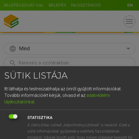
BELÉPÉS EDUID-VAL
BELÉPÉS
REGISZTRÁCIÓ
EN
menu
language
Mind
search
SÜTIK LISTÁJA
GR
KERESÉS
5
6
7
8
9
ö
ü
ó
Itt láthatja és testreszabhatja az önről gyűjtött információkat.
További információért kérjük, olvasd el az
adatvédelmi
r
t
z
u
i
o
p
ő
ú
Európai uniós terminológiai szótár
tájékoztatónkat
.
g
h
j
k
l
é
á
ű
Ω
STATISZTIKA
v
b
n
m
,
.
-
AltGr
A statisztikai sütiket „teljesítménysütiknek” is nevezik. Ezek a
sütik információkat gyűjtenek a webhely használatának
módjáról, többek között arról, hogy milyen oldalakat keresett fel