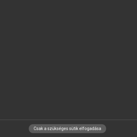
SZOTAR.NET APPLIKÁCIÓ
MICROSOFT OFFICE BŐVÍTMÉNY
BEÉPÜLŐ SZÓTÁRMODUL
ONLINE NYELVVIZSGA
EGYÉNI FELHASZNÁLÓKNAK
TANULÓKNAK
OKTATÁSI INTÉZMÉNYEKNEK
VÁLLALATI MEGOLDÁSOK
SÚGÓ
RÓLUNK
ELÉRHETŐSÉG
SÜTI BEÁLLÍTÁSOK
Csak a szükséges sütik elfogadása
IRATKOZZ FEL HÍRLEVELÜNKRE!