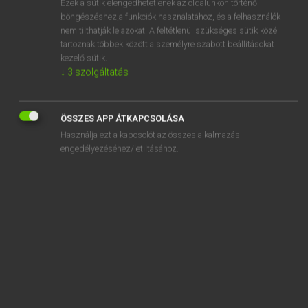
Ezek a sütik elengedhetetlenek az oldalunkon történő
böngészéshez,a funkciók használatához, és a felhasználók
EURÓPAI UNIÓS TERMINOLÓGIAI SZÓTÁR
nem tilthatják le azokat. A feltétlenül szükséges sütik közé
Kapcsolódó anyagok
tartoznak többek között a személyre szabott beállításokat
kezelő sütik.
régime préférentiel
↓
3
szolgáltatás
régime public d’assurance-maladie
régime restreint de récolte
ÖSSZES APP ÁTKAPCSOLÁSA
Használja ezt a kapcsolót az összes alkalmazás
régimes à prestations définies
engedélyezéséhez/letiltásához.
régimes complémentaires de prévoyance
professionnels
régimes complémentaires de sécurité sociale
régimes d’aide à la préretraite
régimes d’aides communautaires
régimes d’aides existant dans les États membres