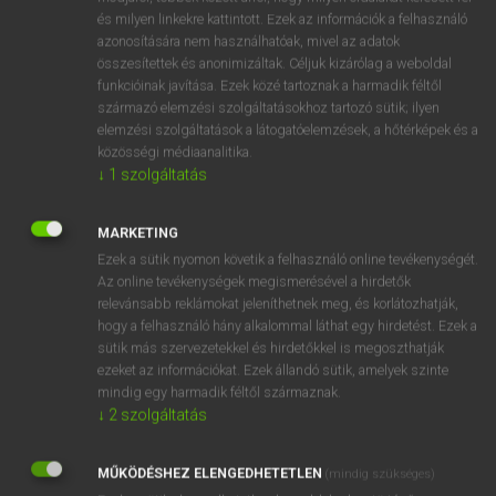
VAN ELŐFIZETÉSED?
és milyen linkekre kattintott. Ezek az információk a felhasználó
azonosítására nem használhatóak, mivel az adatok
Van előfizetésem a teljes szócikk megtekintéséhez.
összesítettek és anonimizáltak. Céljuk kizárólag a weboldal
funkcióinak javítása. Ezek közé tartoznak a harmadik féltől
BELÉPÉS
származó elemzési szolgáltatásokhoz tartozó sütik; ilyen
elemzési szolgáltatások a látogatóelemzések, a hőtérképek és a
közösségi médiaanalitika.
↓
1
szolgáltatás
MARKETING
Ezek a sütik nyomon követik a felhasználó online tevékenységét.
NINCS ELŐFIZETÉSED?
Az online tevékenységek megismerésével a hirdetők
Nincs regisztrációm és előfizetésem. A szótár 2 órás,
relevánsabb reklámokat jeleníthetnek meg, és korlátozhatják,
díjmentes próbaverziójának elindításához regisztrálok és
hogy a felhasználó hány alkalommal láthat egy hirdetést. Ezek a
belépek
.
sütik más szervezetekkel és hirdetőkkel is megoszthatják
ezeket az információkat. Ezek állandó sütik, amelyek szinte
mindig egy harmadik féltől származnak.
REGISZTRÁCIÓ
↓
2
szolgáltatás
MŰKÖDÉSHEZ ELENGEDHETETLEN
(mindig szükséges)