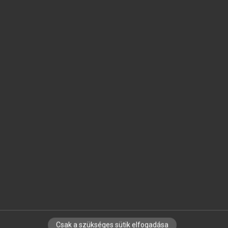
SZOTAR.NET APPLIKÁCIÓ
MICROSOFT OFFICE BŐVÍTMÉNY
BEÉPÜLŐ SZÓTÁRMODUL
ONLINE NYELVVIZSGA
EGYÉNI FELHASZNÁLÓKNAK
TANULÓKNAK
OKTATÁSI INTÉZMÉNYEKNEK
VÁLLALATI MEGOLDÁSOK
SÚGÓ
RÓLUNK
ELÉRHETŐSÉG
SÜTI BEÁLLÍTÁSOK
Csak a szükséges sütik elfogadása