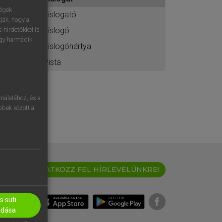
ához
ségek
pislogató
ják, hogy a
pislogó
 hirdetőkkel is
egy harmadik
pislogóhártya
Pista
nálatához, és a
öbbek között a
IRATKOZZ FEL HÍRLEVELÜNKRE!
 süti
adása