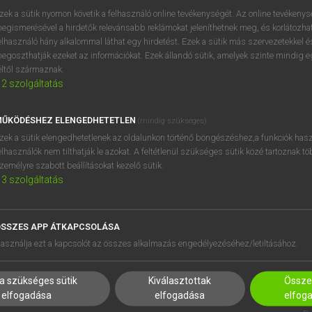
próbaverziójának elindítás
zek a sütik nyomon követik a felhasználó online tevékenységét. Az online tevékeny
BELÉPÉS
regisztrálok és
belépek
.
egismerésével a hirdetők relevánsabb reklámokat jeleníthetnek meg, és korlátozhat
elhasználó hány alkalommal láthat egy hirdetést. Ezek a sütik más szervezetekkel és
egoszthatják ezeket az információkat. Ezek állandó sütik, amelyek szinte mindig 
REGISZTRÁCIÓ
éltől származnak.
2
szolgáltatás
ŰKÖDÉSHEZ ELENGEDHETETLEN
(mindig szükséges)
zek a sütik elengedhetetlenek az oldalunkon történő böngészéshez,a funkciók hasz
elhasználók nem tilthatják le azokat. A feltétlenül szükséges sütik közé tartoznak t
zemélyre szabott beállításokat kezelő sütik.
3
szolgáltatás
SSZES APP ÁTKAPCSOLÁSA
HASZNÁLÓKNAK
SÚGÓ
asználja ezt a kapcsolót az összes alkalmazás engedélyezéséhez/letiltásához.
K
RÓLUNK
NTÉZMÉNYEKNEK
ELÉRHETŐSÉG
a szükséges sütik
Kiválasztottak
Összes
MEGOLDÁSOK
SÜTI BEÁLLÍTÁSOK
elfogadása
elfogadása
elfog