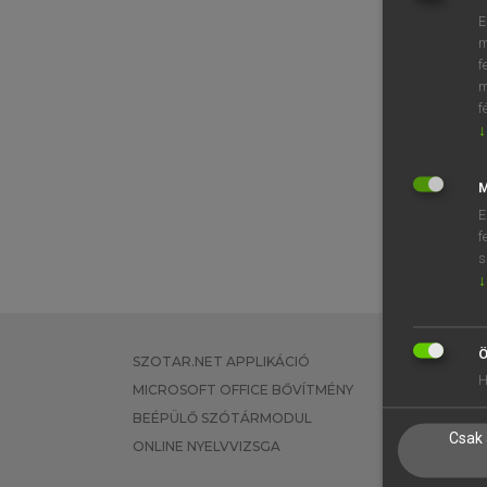
E
m
f
m
f
↓
M
E
f
s
↓
Ö
SZOTAR.NET APPLIKÁCIÓ
EGYÉNI FEL
H
MICROSOFT OFFICE BŐVÍTMÉNY
TANULÓKNA
BEÉPÜLŐ SZÓTÁRMODUL
OKTATÁSI I
Csak 
ONLINE NYELVVIZSGA
VÁLLALATI 