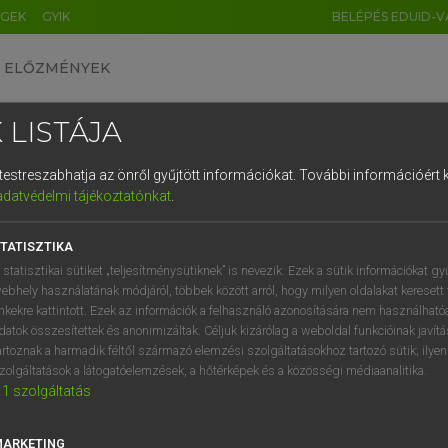
ÉGEK
GYIK
BELÉPÉS EDUID-V
ELŐZMÉNYEK
 LISTÁJA
és testreszabhatja az önről gyűjtött információkat.
További információért k
HU
DE
CN
FR
ES
IT
NL
RU
GR
adatvédelmi tájékoztatónkat
.
ARDT SÁNDOR, KONRÁD MIKLÓS
1
2
3
4
5
6
7
8
9
ar−francia nagyszótár
TATISZTIKA
q
w
e
r
t
z
u
i
 statisztikai sütiket „teljesítménysütiknek” is nevezik. Ezek a sütik információkat gy
ebhely használatának módjáról, többek között arról, hogy milyen oldalakat keresett 
a
s
d
f
g
h
j
k
l
é
inkekre kattintott. Ezek az információk a felhasználó azonosítására nem használható
datok összesítettek és anonimizáltak. Céljuk kizárólag a weboldal funkcióinak javít
í
y
x
c
v
b
n
m
,
.
artoznak a harmadik féltől származó elemzési szolgáltatásokhoz tartozó sütik; ilye
zolgáltatások a látogatóelemzések, a hőtérképek és a közösségi médiaanalitika.
VAN ELŐFIZETÉSED?
NINCS ELŐFIZETÉSED
1
szolgáltatás
előfizetésem a teljes szócikk
Nincs regisztrációm és előfiz
megtekintéséhez.
A szótár 2 órás, díjmente
MARKETING