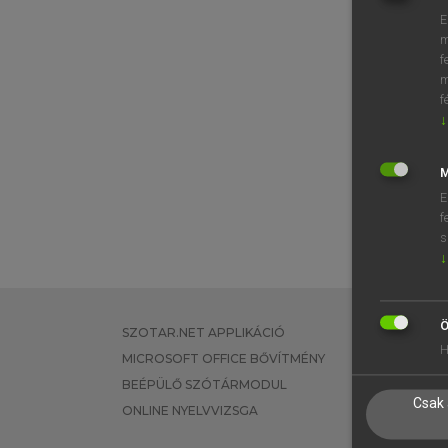
E
m
f
m
f
↓
M
E
f
s
↓
Ö
SZOTAR.NET APPLIKÁCIÓ
EGYÉNI FEL
H
MICROSOFT OFFICE BŐVÍTMÉNY
TANULÓKNA
BEÉPÜLŐ SZÓTÁRMODUL
OKTATÁSI I
Csak 
ONLINE NYELVVIZSGA
VÁLLALATI 