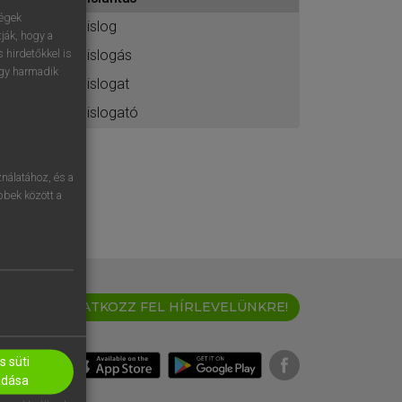
ához
ségek
pislog
ják, hogy a
pislogás
 hirdetőkkel is
egy harmadik
pislogat
pislogató
nálatához, és a
öbbek között a
IRATKOZZ FEL HÍRLEVELÜNKRE!
 süti
adása