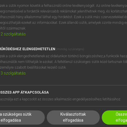
próbaverziójának elindítás
zek a sütik nyomon követik a felhasználó online tevékenységét. Az online tevékeny
BELÉPÉS
regisztrálok és
belépek
.
egismerésével a hirdetők relevánsabb reklámokat jeleníthetnek meg, és korlátozhat
elhasználó hány alkalommal láthat egy hirdetést. Ezek a sütik más szervezetekkel és
egoszthatják ezeket az információkat. Ezek állandó sütik, amelyek szinte mindig 
REGISZTRÁCIÓ
éltől származnak.
2
szolgáltatás
ŰKÖDÉSHEZ ELENGEDHETETLEN
(mindig szükséges)
zek a sütik elengedhetetlenek az oldalunkon történő böngészéshez,a funkciók hasz
elhasználók nem tilthatják le azokat. A feltétlenül szükséges sütik közé tartoznak t
zemélyre szabott beállításokat kezelő sütik.
3
szolgáltatás
SSZES APP ÁTKAPCSOLÁSA
HASZNÁLÓKNAK
SÚGÓ
asználja ezt a kapcsolót az összes alkalmazás engedélyezéséhez/letiltásához.
K
RÓLUNK
NTÉZMÉNYEKNEK
ELÉRHETŐSÉG
a szükséges sütik
Kiválasztottak
Összes
MEGOLDÁSOK
SÜTI BEÁLLÍTÁSOK
elfogadása
elfogadása
elfog