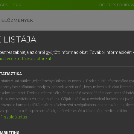
ÉGEK
GYIK
BELÉPÉS EDUID-V
ELŐZMÉNYEK
 LISTÁJA
és testreszabhatja az önről gyűjtött információkat.
További információért k
HU
DE
CN
FR
ES
IT
NL
RU
GR
adatvédelmi tájékoztatónkat
.
ARDT SÁNDOR, KONRÁD MIKLÓS
1
2
3
4
5
6
7
8
9
ar−francia nagyszótár
TATISZTIKA
q
w
e
r
t
z
u
i
 statisztikai sütiket „teljesítménysütiknek” is nevezik. Ezek a sütik információkat gy
ebhely használatának módjáról, többek között arról, hogy milyen oldalakat keresett 
a
s
d
f
g
h
j
k
l
é
inkekre kattintott. Ezek az információk a felhasználó azonosítására nem használható
datok összesítettek és anonimizáltak. Céljuk kizárólag a weboldal funkcióinak javít
í
y
x
c
v
b
n
m
,
.
artoznak a harmadik féltől származó elemzési szolgáltatásokhoz tartozó sütik; ilye
zolgáltatások a látogatóelemzések, a hőtérképek és a közösségi médiaanalitika.
VAN ELŐFIZETÉSED?
NINCS ELŐFIZETÉSED
1
szolgáltatás
előfizetésem a teljes szócikk
Nincs regisztrációm és előfiz
megtekintéséhez.
A szótár 2 órás, díjmente
MARKETING