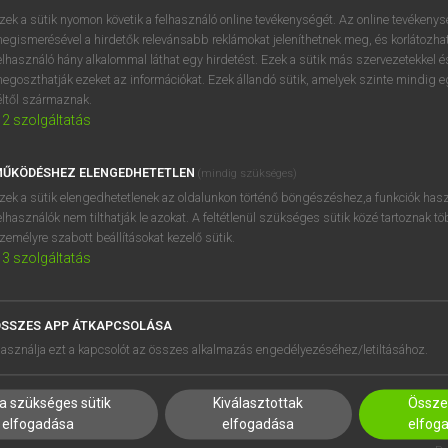
próbaverziójának elindítás
zek a sütik nyomon követik a felhasználó online tevékenységét. Az online tevékeny
BELÉPÉS
regisztrálok és
belépek
.
egismerésével a hirdetők relevánsabb reklámokat jeleníthetnek meg, és korlátozhat
elhasználó hány alkalommal láthat egy hirdetést. Ezek a sütik más szervezetekkel és
egoszthatják ezeket az információkat. Ezek állandó sütik, amelyek szinte mindig 
REGISZTRÁCIÓ
éltől származnak.
2
szolgáltatás
ŰKÖDÉSHEZ ELENGEDHETETLEN
(mindig szükséges)
zek a sütik elengedhetetlenek az oldalunkon történő böngészéshez,a funkciók hasz
elhasználók nem tilthatják le azokat. A feltétlenül szükséges sütik közé tartoznak t
zemélyre szabott beállításokat kezelő sütik.
3
szolgáltatás
SSZES APP ÁTKAPCSOLÁSA
HASZNÁLÓKNAK
SÚGÓ
asználja ezt a kapcsolót az összes alkalmazás engedélyezéséhez/letiltásához.
K
RÓLUNK
NTÉZMÉNYEKNEK
ELÉRHETŐSÉG
a szükséges sütik
Kiválasztottak
Összes
MEGOLDÁSOK
SÜTI BEÁLLÍTÁSOK
elfogadása
elfogadása
elfog