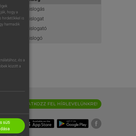
ához
ségek
pislogás
ják, hogy a
pislogat
 hirdetőkkel is
egy harmadik
pislogató
pislogó
nálatához, és a
öbbek között a
IRATKOZZ FEL HÍRLEVELÜNKRE!
 süti
adása