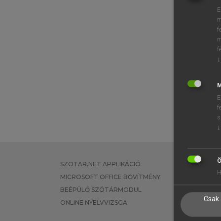
E
m
f
m
f
↓
M
E
f
s
↓
Ö
SZOTAR.NET APPLIKÁCIÓ
EGYÉNI FEL
H
MICROSOFT OFFICE BŐVÍTMÉNY
TANULÓKNA
BEÉPÜLŐ SZÓTÁRMODUL
OKTATÁSI I
Csak 
ONLINE NYELVVIZSGA
VÁLLALATI 