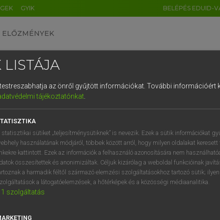
ÉGEK
GYIK
BELÉPÉS EDUID-V
ELŐZMÉNYEK
 LISTÁJA
és testreszabhatja az önről gyűjtött információkat.
További információért k
HU
DE
CN
FR
ES
IT
NL
RU
GR
adatvédelmi tájékoztatónkat
.
ARDT SÁNDOR, KONRÁD MIKLÓS
1
2
3
4
5
6
7
8
9
ar−francia nagyszótár
TATISZTIKA
q
w
e
r
t
z
u
i
 statisztikai sütiket „teljesítménysütiknek” is nevezik. Ezek a sütik információkat gy
ebhely használatának módjáról, többek között arról, hogy milyen oldalakat keresett 
a
s
d
f
g
h
j
k
l
é
inkekre kattintott. Ezek az információk a felhasználó azonosítására nem használható
datok összesítettek és anonimizáltak. Céljuk kizárólag a weboldal funkcióinak javít
í
y
x
c
v
b
n
m
,
.
artoznak a harmadik féltől származó elemzési szolgáltatásokhoz tartozó sütik; ilye
zolgáltatások a látogatóelemzések, a hőtérképek és a közösségi médiaanalitika.
VAN ELŐFIZETÉSED?
NINCS ELŐFIZETÉSED
1
szolgáltatás
előfizetésem a teljes szócikk
Nincs regisztrációm és előfiz
megtekintéséhez.
A szótár 2 órás, díjmente
MARKETING