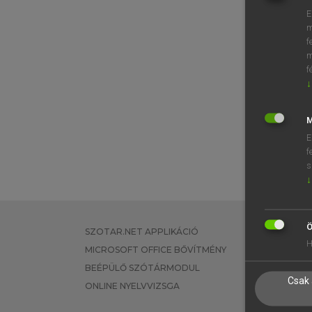
E
m
f
m
f
↓
M
E
f
s
↓
Ö
SZOTAR.NET APPLIKÁCIÓ
EGYÉNI FEL
H
MICROSOFT OFFICE BŐVÍTMÉNY
TANULÓKNA
BEÉPÜLŐ SZÓTÁRMODUL
OKTATÁSI I
Csak 
ONLINE NYELVVIZSGA
VÁLLALATI 