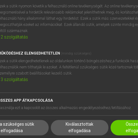
próbaverziójának elindítás
zek a sütik nyomon követik a felhasználó online tevékenységét. Az online tevékeny
BELÉPÉS
regisztrálok és
belépek
.
egismerésével a hirdetők relevánsabb reklámokat jeleníthetnek meg, és korlátozhat
elhasználó hány alkalommal láthat egy hirdetést. Ezek a sütik más szervezetekkel és
egoszthatják ezeket az információkat. Ezek állandó sütik, amelyek szinte mindig 
REGISZTRÁCIÓ
éltől származnak.
2
szolgáltatás
ŰKÖDÉSHEZ ELENGEDHETETLEN
(mindig szükséges)
zek a sütik elengedhetetlenek az oldalunkon történő böngészéshez,a funkciók hasz
elhasználók nem tilthatják le azokat. A feltétlenül szükséges sütik közé tartoznak t
zemélyre szabott beállításokat kezelő sütik.
3
szolgáltatás
SSZES APP ÁTKAPCSOLÁSA
HASZNÁLÓKNAK
SÚGÓ
asználja ezt a kapcsolót az összes alkalmazás engedélyezéséhez/letiltásához.
K
RÓLUNK
NTÉZMÉNYEKNEK
ELÉRHETŐSÉG
a szükséges sütik
Kiválasztottak
Összes
MEGOLDÁSOK
SÜTI BEÁLLÍTÁSOK
elfogadása
elfogadása
elfog