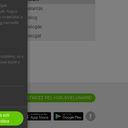
ához
ségek
pislantás
ják, hogy a
pislog
 hirdetőkkel is
egy harmadik
pislogás
pislogat
nálatához, és a
öbbek között a
IRATKOZZ FEL HÍRLEVELÜNKRE!
 süti
adása