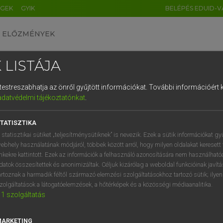
ÉGEK
GYIK
BELÉPÉS EDUID-V
ELŐZMÉNYEK
 LISTÁJA
és testreszabhatja az önről gyűjtött információkat.
További információért k
HU
DE
CN
FR
ES
IT
NL
RU
GR
adatvédelmi tájékoztatónkat
.
ARDT SÁNDOR, KONRÁD MIKLÓS
1
2
3
4
5
6
7
8
9
ar−francia nagyszótár
TATISZTIKA
q
w
e
r
t
z
u
i
 statisztikai sütiket „teljesítménysütiknek” is nevezik. Ezek a sütik információkat gy
ebhely használatának módjáról, többek között arról, hogy milyen oldalakat keresett 
a
s
d
f
g
h
j
k
l
é
inkekre kattintott. Ezek az információk a felhasználó azonosítására nem használható
datok összesítettek és anonimizáltak. Céljuk kizárólag a weboldal funkcióinak javít
í
y
x
c
v
b
n
m
,
.
artoznak a harmadik féltől származó elemzési szolgáltatásokhoz tartozó sütik; ilye
zolgáltatások a látogatóelemzések, a hőtérképek és a közösségi médiaanalitika.
VAN ELŐFIZETÉSED?
NINCS ELŐFIZETÉSED
1
szolgáltatás
előfizetésem a teljes szócikk
Nincs regisztrációm és előfiz
megtekintéséhez.
A szótár 2 órás, díjmente
MARKETING