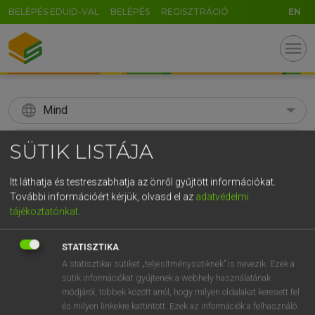
BELÉPÉS EDUID-VAL
BELÉPÉS
REGISZTRÁCIÓ
EN
menu
language
Mind
search
SÜTIK LISTÁJA
GR
KERESÉS
Itt láthatja és testreszabhatja az önről gyűjtött információkat.
5
6
7
8
9
ö
ü
ó
További információért kérjük, olvasd el az
adatvédelmi
tájékoztatónkat
.
r
t
z
u
i
o
p
ő
ú
Díjmentes angol szótár
STATISZTIKA
g
h
j
k
l
é
á
ű
Ω
ige
beír
write sg in/down
A statisztikai sütiket „teljesítménysütiknek” is nevezik. Ezek a
v
b
n
m
,
.
-
AltGr
sütik információkat gyűjtenek a webhely használatának
enter/record sg
módjáról, többek között arról, hogy milyen oldalakat keresett fel
key in
és milyen linkekre kattintott. Ezek az információk a felhasználó