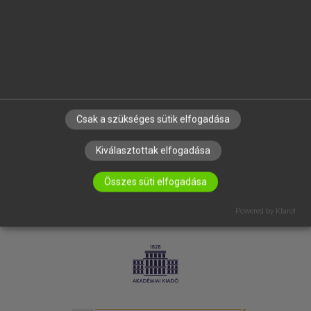
SÚGÓ
RÓLUNK
ELÉRHETŐSÉG
SÜTI BEÁLLÍTÁSOK
IRATKOZZ FEL HÍRLEVELÜNKRE!
Csak a szükséges sütik elfogadása
Kiválasztottak elfogadása
Összes süti elfogadása
Powered by Klaro!
LICENCSZERZŐDÉS
ADATVÉDELEM