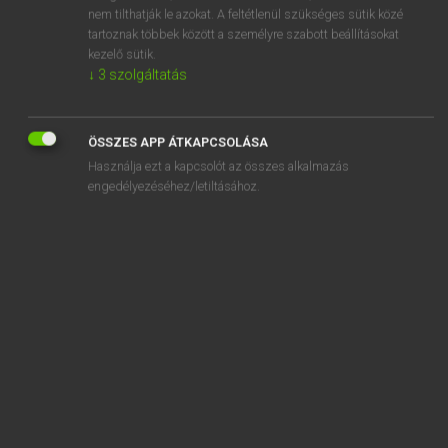
nem tilthatják le azokat. A feltétlenül szükséges sütik közé
beírás
tartoznak többek között a személyre szabott beállításokat
beírat
kezelő sütik.
↓
3
szolgáltatás
beíratás
ÖSSZES APP ÁTKAPCSOLÁSA
Használja ezt a kapcsolót az összes alkalmazás
engedélyezéséhez/letiltásához.
SZOTAR.NET APPLIKÁCIÓ
MICROSOFT OFFICE BŐVÍTMÉNY
BEÉPÜLŐ SZÓTÁRMODUL
ONLINE NYELVVIZSGA
EGYÉNI FELHASZNÁLÓKNAK
TANULÓKNAK
OKTATÁSI INTÉZMÉNYEKNEK
VÁLLALATI MEGOLDÁSOK