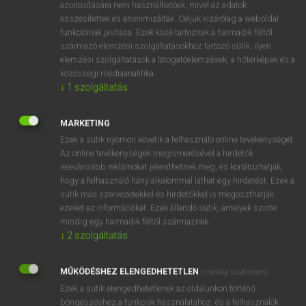
enter
azonosítására nem használhatóak, mivel az adatok
összesítettek és anonimizáltak. Céljuk kizárólag a weboldal
inscribe
funkcióinak javítása. Ezek közé tartoznak a harmadik féltől
register
származó elemzési szolgáltatásokhoz tartozó sütik; ilyen
elemzési szolgáltatások a látogatóelemzések, a hőtérképek és a
közösségi médiaanalitika.
↓
1
szolgáltatás
⚲ beír
keresése szótárainkban
MARKETING
Ezek a sütik nyomon követik a felhasználó online tevékenységét.
Az online tevékenységek megismerésével a hirdetők
DÍJMENTES ANGOL SZÓTÁR
relevánsabb reklámokat jeleníthetnek meg, és korlátozhatják,
hogy a felhasználó hány alkalommal láthat egy hirdetést. Ezek a
beindít
sütik más szervezetekkel és hirdetőkkel is megoszthatják
ezeket az információkat. Ezek állandó sütik, amelyek szinte
beindul
mindig egy harmadik féltől származnak.
being
↓
2
szolgáltatás
beint
MŰKÖDÉSHEZ ELENGEDHETETLEN
(mindig szükséges)
beír
Ezek a sütik elengedhetetlenek az oldalunkon történő
beirányoz
böngészéshez,a funkciók használatához, és a felhasználók