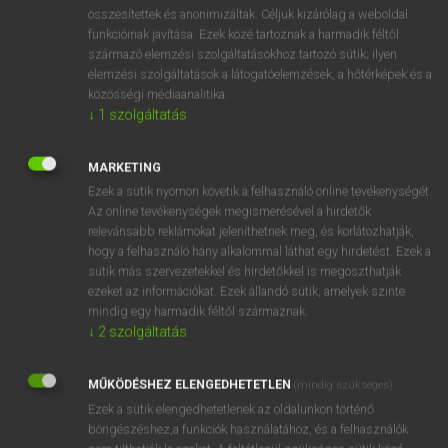
⚲ beint
keresése szótárainkban
összesítettek és anonimizáltak. Céljuk kizárólag a weboldal
funkcióinak javítása. Ezek közé tartoznak a harmadik féltől
származó elemzési szolgáltatásokhoz tartozó sütik; ilyen
elemzési szolgáltatások a látogatóelemzések, a hőtérképek és a
közösségi médiaanalitika.
DÍJMENTES ANGOL SZÓTÁR
↓
1
szolgáltatás
be in
MARKETING
beindít
Ezek a sütik nyomon követik a felhasználó online tevékenységét.
beindul
Az online tevékenységek megismerésével a hirdetők
relevánsabb reklámokat jeleníthetnek meg, és korlátozhatják,
being
hogy a felhasználó hány alkalommal láthat egy hirdetést. Ezek a
beint
sütik más szervezetekkel és hirdetőkkel is megoszthatják
ezeket az információkat. Ezek állandó sütik, amelyek szinte
beír
mindig egy harmadik féltől származnak.
beirányoz
↓
2
szolgáltatás
beírás
MŰKÖDÉSHEZ ELENGEDHETETLEN
(mindig szükséges)
beírat
Ezek a sütik elengedhetetlenek az oldalunkon történő
böngészéshez,a funkciók használatához, és a felhasználók