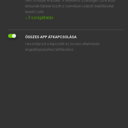
nem tilthatják le azokat. A feltétlenül szükséges sütik közé
tartoznak többek között a személyre szabott beállításokat
kezelő sütik.
SZOTAR.NET APPLIKÁCIÓ
↓
3
szolgáltatás
MICROSOFT OFFICE BŐVÍTMÉNY
BEÉPÜLŐ SZÓTÁRMODUL
ÖSSZES APP ÁTKAPCSOLÁSA
ONLINE NYELVVIZSGA
Használja ezt a kapcsolót az összes alkalmazás
engedélyezéséhez/letiltásához.
EGYÉNI FELHASZNÁLÓKNAK
TANULÓKNAK
OKTATÁSI INTÉZMÉNYEKNEK
VÁLLALATI MEGOLDÁSOK
SÚGÓ
RÓLUNK
ELÉRHETŐSÉG
SÜTI BEÁLLÍTÁSOK