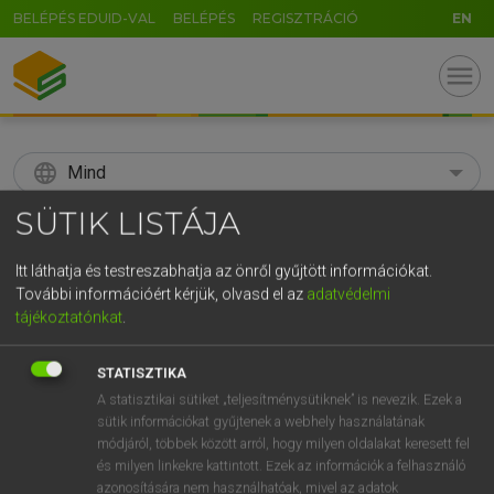
BELÉPÉS EDUID-VAL
BELÉPÉS
REGISZTRÁCIÓ
EN
menu
language
Mind
SÜTIK LISTÁJA
search
GR
Itt láthatja és testreszabhatja az önről gyűjtött információkat.
KERESÉS
További információért kérjük, olvasd el az
adatvédelmi
5
6
7
8
9
ö
ü
ó
tájékoztatónkat
.
r
t
z
u
i
o
p
ő
ú
Díjmentes angol szótár
STATISZTIKA
g
h
j
k
l
é
á
ű
Ω
A statisztikai sütiket „teljesítménysütiknek” is nevezik. Ezek a
ige
beint
cue in
sütik információkat gyűjtenek a webhely használatának
v
b
n
m
,
.
-
AltGr
módjáról, többek között arról, hogy milyen oldalakat keresett fel
és milyen linkekre kattintott. Ezek az információk a felhasználó
azonosítására nem használhatóak, mivel az adatok