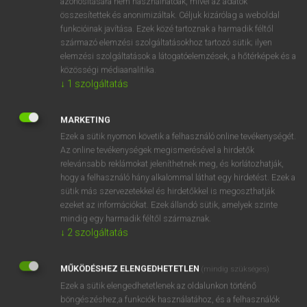
azonosítására nem használhatóak, mivel az adatok
get under way
összesítettek és anonimizáltak. Céljuk kizárólag a weboldal
funkcióinak javítása. Ezek közé tartoznak a harmadik féltől
származó elemzési szolgáltatásokhoz tartozó sütik; ilyen
⚲ beindul
keresése szótárainkban
elemzési szolgáltatások a látogatóelemzések, a hőtérképek és a
közösségi médiaanalitika.
↓
1
szolgáltatás
MARKETING
DÍJMENTES ANGOL SZÓTÁR
Ezek a sütik nyomon követik a felhasználó online tevékenységét.
Az online tevékenységek megismerésével a hirdetők
beilleszt
relevánsabb reklámokat jeleníthetnek meg, és korlátozhatják,
beillik
hogy a felhasználó hány alkalommal láthat egy hirdetést. Ezek a
sütik más szervezetekkel és hirdetőkkel is megoszthatják
be in
ezeket az információkat. Ezek állandó sütik, amelyek szinte
beindít
mindig egy harmadik féltől származnak.
↓
2
szolgáltatás
beindul
being
MŰKÖDÉSHEZ ELENGEDHETETLEN
(mindig szükséges)
beint
Ezek a sütik elengedhetetlenek az oldalunkon történő
böngészéshez,a funkciók használatához, és a felhasználók
beír