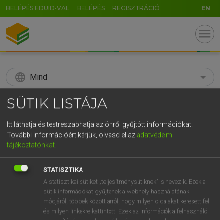
BELÉPÉS EDUID-VAL
BELÉPÉS
REGISZTRÁCIÓ
EN
menu
language
Mind
search
SÜTIK LISTÁJA
GR
KERESÉS
Itt láthatja és testreszabhatja az önről gyűjtött információkat.
5
6
7
8
9
ö
ü
ó
További információért kérjük, olvasd el az
adatvédelmi
tájékoztatónkat
.
r
t
z
u
i
o
p
ő
ú
Díjmentes angol szótár
STATISZTIKA
g
h
j
k
l
é
á
ű
Ω
ige
A statisztikai sütiket „teljesítménysütiknek” is nevezik. Ezek a
beindul
start
sütik információkat gyűjtenek a webhely használatának
v
b
n
m
,
.
-
AltGr
start up
módjáról, többek között arról, hogy milyen oldalakat keresett fel
be launched
és milyen linkekre kattintott. Ezek az információk a felhasználó