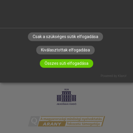
ELÉRHETŐSÉG
SÜTI BEÁLLÍTÁSOK
IRATKOZZ FEL HÍRLEVELÜNKRE!
Csak a szükséges sütik elfogadása
Kiválasztottak elfogadása
Összes süti elfogadása
Powered by Klaro!
LICENCSZERZŐDÉS
ADATVÉDELEM