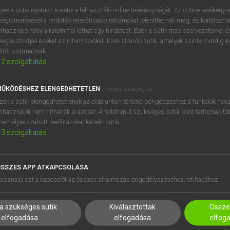
zek a sütik nyomon követik a felhasználó online tevékenységét. Az online tevékeny
egismerésével a hirdetők relevánsabb reklámokat jeleníthetnek meg, és korlátozhat
elhasználó hány alkalommal láthat egy hirdetést. Ezek a sütik más szervezetekkel és
egoszthatják ezeket az információkat. Ezek állandó sütik, amelyek szinte mindig 
éltől származnak.
2
szolgáltatás
ŰKÖDÉSHEZ ELENGEDHETETLEN
(mindig szükséges)
zek a sütik elengedhetetlenek az oldalunkon történő böngészéshez,a funkciók hasz
elhasználók nem tilthatják le azokat. A feltétlenül szükséges sütik közé tartoznak t
zemélyre szabott beállításokat kezelő sütik.
3
szolgáltatás
SSZES APP ÁTKAPCSOLÁSA
HASZNÁLÓKNAK
SÚGÓ
asználja ezt a kapcsolót az összes alkalmazás engedélyezéséhez/letiltásához.
K
RÓLUNK
NTÉZMÉNYEKNEK
ELÉRHETŐSÉG
a szükséges sütik
Kiválasztottak
Összes
MEGOLDÁSOK
SÜTI BEÁLLÍTÁSOK
elfogadása
elfogadása
elfog