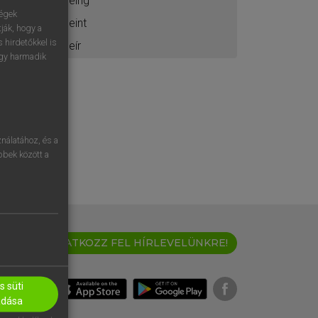
being
ségek
beint
ják, hogy a
 hirdetőkkel is
beír
egy harmadik
nálatához, és a
öbbek között a
IRATKOZZ FEL HÍRLEVELÜNKRE!
 süti
adása