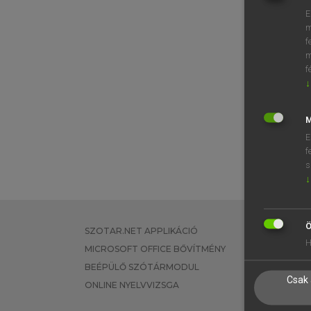
E
m
f
m
f
↓
M
E
f
s
↓
Ö
SZOTAR.NET APPLIKÁCIÓ
EGYÉNI FEL
H
MICROSOFT OFFICE BŐVÍTMÉNY
TANULÓKNA
BEÉPÜLŐ SZÓTÁRMODUL
OKTATÁSI I
Csak 
ONLINE NYELVVIZSGA
VÁLLALATI 