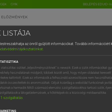
ÉGEK
GYIK
BELÉPÉS EDUID-V
ELŐZMÉNYEK
 LISTÁJA
és testreszabhatja az önről gyűjtött információkat.
További információért k
HU
DE
CN
FR
ES
IT
NL
RU
GR
adatvédelmi tájékoztatónkat
.
entes angol szótár
1
2
3
4
5
6
7
8
9
TATISZTIKA
ige
t
start (up the engine)
q
w
e
r
t
z
u
i
 statisztikai sütiket „teljesítménysütiknek” is nevezik. Ezek a sütik információkat gy
launch
ebhely használatának módjáról, többek között arról, hogy milyen oldalakat keresett 
a
s
d
f
g
h
j
k
l
é
inkekre kattintott. Ezek az információk a felhasználó azonosítására nem használható
send
datok összesítettek és anonimizáltak. Céljuk kizárólag a weboldal funkcióinak javít
í
y
x
c
v
b
n
m
,
.
artoznak a harmadik féltől származó elemzési szolgáltatásokhoz tartozó sütik; ilye
zolgáltatások a látogatóelemzések, a hőtérképek és a közösségi médiaanalitika.
1
szolgáltatás
dít
keresése szótárainkban
MARKETING