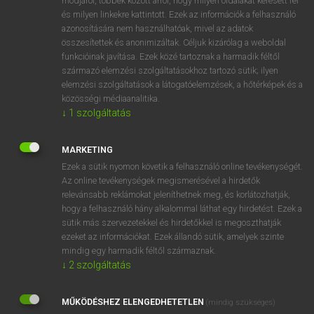
módjáról, többek között arról, hogy milyen oldalakat keresett fel
és milyen linkekre kattintott. Ezek az információk a felhasználó
VAN ELŐFIZETÉSED?
azonosítására nem használhatóak, mivel az adatok
összesítettek és anonimizáltak. Céljuk kizárólag a weboldal
Van előfizetésem a teljes szócikk megtekintéséhez.
funkcióinak javítása. Ezek közé tartoznak a harmadik féltől
származó elemzési szolgáltatásokhoz tartozó sütik; ilyen
BELÉPÉS
elemzési szolgáltatások a látogatóelemzések, a hőtérképek és a
közösségi médiaanalitika.
↓
1
szolgáltatás
MARKETING
Ezek a sütik nyomon követik a felhasználó online tevékenységét.
Az online tevékenységek megismerésével a hirdetők
NINCS ELŐFIZETÉSED?
relevánsabb reklámokat jeleníthetnek meg, és korlátozhatják,
Nincs regisztrációm és előfizetésem. A szótár 2 órás,
hogy a felhasználó hány alkalommal láthat egy hirdetést. Ezek a
díjmentes próbaverziójának elindításához regisztrálok és
sütik más szervezetekkel és hirdetőkkel is megoszthatják
belépek
.
ezeket az információkat. Ezek állandó sütik, amelyek szinte
mindig egy harmadik féltől származnak.
↓
2
szolgáltatás
REGISZTRÁCIÓ
MŰKÖDÉSHEZ ELENGEDHETETLEN
(mindig szükséges)