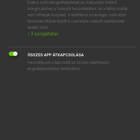
Ezek a sütik elengedhetetlenek az oldalunkon történő
böngészéshez,a funkciók használatához, és a felhasználók
nem tilthatják le azokat. A feltétlenül szükséges sütik közé
Lázár A. Péter, Varga György
tartoznak többek között a személyre szabott beállításokat
MAGYAR−ANGOL EGYETEMES NAGYSZÓTÁR
kezelő sütik.
↓
3
szolgáltatás
Kapcsolódó anyagok
őrködik
ÖSSZES APP ÁTKAPCSOLÁSA
őrkutya
Használja ezt a kapcsolót az összes alkalmazás
őrláng
engedélyezéséhez/letiltásához.
őrlemény
őrlés
őrlődik
őrlőfog
őrm.
örmény