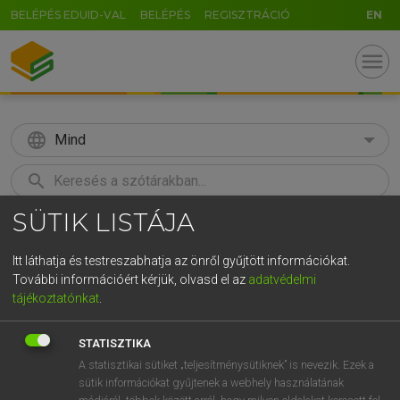
BELÉPÉS EDUID-VAL
BELÉPÉS
REGISZTRÁCIÓ
EN
menu
language
Mind
search
SÜTIK LISTÁJA
U
GR
KERESÉS
5
6
7
8
9
ö
ü
ó
Itt láthatja és testreszabhatja az önről gyűjtött információkat.
További információért kérjük, olvasd el az
adatvédelmi
r
t
z
u
i
o
p
ő
ú
LÁZÁR A. PÉTER, VARGA GYÖRGY
tájékoztatónkat
.
Magyar−angol egyetemes nagyszótár
g
h
j
k
l
é
á
ű
Ω
STATISZTIKA
v
b
n
m
,
.
-
AltGr
A statisztikai sütiket „teljesítménysütiknek” is nevezik. Ezek a
sütik információkat gyűjtenek a webhely használatának