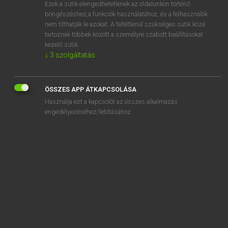
Ezek a sütik elengedhetetlenek az oldalunkon történő
böngészéshez,a funkciók használatához, és a felhasználók
nem tilthatják le azokat. A feltétlenül szükséges sütik közé
Lázár A. Péter, Varga György
tartoznak többek között a személyre szabott beállításokat
MAGYAR−ANGOL EGYETEMES NAGYSZÓTÁR
kezelő sütik.
↓
3
szolgáltatás
Kapcsolódó anyagok
őrjöngés
ÖSSZES APP ÁTKAPCSOLÁSA
őrködés
Használja ezt a kapcsolót az összes alkalmazás
őrködik
engedélyezéséhez/letiltásához.
őrkutya
őrláng
őrlemény
őrlés
őrlődik
őrlőfog