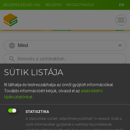
BELÉPÉS EDUID-VAL
BELÉPÉS
REGISZTRÁCIÓ
EN
menu
language
Mind
search
SÜTIK LISTÁJA
GR
KERESÉS
5
6
7
8
9
ö
ü
ó
Itt láthatja és testreszabhatja az önről gyűjtött információkat.
További információért kérjük, olvasd el az
adatvédelmi
r
t
z
u
i
o
p
ő
ú
LÁZÁR A. PÉTER, VARGA GYÖRGY
tájékoztatónkat
.
Magyar−angol egyetemes nagyszótár
g
h
j
k
l
é
á
ű
Ω
STATISZTIKA
v
b
n
m
,
.
-
AltGr
A statisztikai sütiket „teljesítménysütiknek” is nevezik. Ezek a
sütik információkat gyűjtenek a webhely használatának