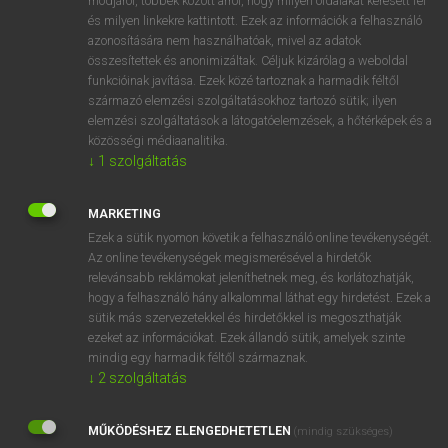
módjáról, többek között arról, hogy milyen oldalakat keresett fel
és milyen linkekre kattintott. Ezek az információk a felhasználó
VAN ELŐFIZETÉSED?
azonosítására nem használhatóak, mivel az adatok
összesítettek és anonimizáltak. Céljuk kizárólag a weboldal
Van előfizetésem a teljes szócikk megtekintéséhez.
funkcióinak javítása. Ezek közé tartoznak a harmadik féltől
származó elemzési szolgáltatásokhoz tartozó sütik; ilyen
BELÉPÉS
elemzési szolgáltatások a látogatóelemzések, a hőtérképek és a
közösségi médiaanalitika.
↓
1
szolgáltatás
MARKETING
Ezek a sütik nyomon követik a felhasználó online tevékenységét.
Az online tevékenységek megismerésével a hirdetők
NINCS ELŐFIZETÉSED?
relevánsabb reklámokat jeleníthetnek meg, és korlátozhatják,
Nincs regisztrációm és előfizetésem. A szótár 2 órás,
hogy a felhasználó hány alkalommal láthat egy hirdetést. Ezek a
díjmentes próbaverziójának elindításához regisztrálok és
sütik más szervezetekkel és hirdetőkkel is megoszthatják
belépek
.
ezeket az információkat. Ezek állandó sütik, amelyek szinte
mindig egy harmadik féltől származnak.
↓
2
szolgáltatás
REGISZTRÁCIÓ
MŰKÖDÉSHEZ ELENGEDHETETLEN
(mindig szükséges)