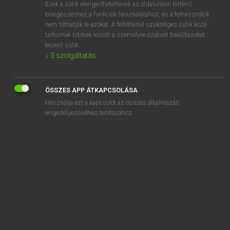
Ezek a sütik elengedhetetlenek az oldalunkon történő
böngészéshez,a funkciók használatához, és a felhasználók
nem tilthatják le azokat. A feltétlenül szükséges sütik közé
Lázár A. Péter, Varga György
tartoznak többek között a személyre szabott beállításokat
MAGYAR−ANGOL EGYETEMES NAGYSZÓTÁR
kezelő sütik.
↓
3
szolgáltatás
Kapcsolódó anyagok
őrködés
ÖSSZES APP ÁTKAPCSOLÁSA
őrködik
Használja ezt a kapcsolót az összes alkalmazás
őrkutya
engedélyezéséhez/letiltásához.
őrláng
őrlemény
őrlés
őrlődik
őrlőfog
őrm.