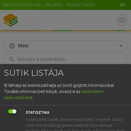
BELÉPÉS EDUID-VAL
BELÉPÉS
REGISZTRÁCIÓ
EN
menu
language
Mind
search
SÜTIK LISTÁJA
GR
KERESÉS
5
6
7
8
9
ö
ü
ó
Itt láthatja és testreszabhatja az önről gyűjtött információkat.
További információért kérjük, olvasd el az
adatvédelmi
r
t
z
u
i
o
p
ő
ú
LÁZÁR A. PÉTER, VARGA GYÖRGY
tájékoztatónkat
.
Magyar−angol egyetemes nagyszótár
g
h
j
k
l
é
á
ű
Ω
STATISZTIKA
v
b
n
m
,
.
-
AltGr
A statisztikai sütiket „teljesítménysütiknek” is nevezik. Ezek a
sütik információkat gyűjtenek a webhely használatának