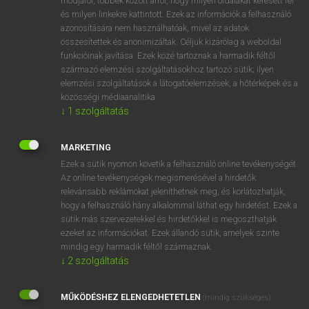
módjáról, többek között arról, hogy milyen oldalakat keresett fel
és milyen linkekre kattintott. Ezek az információk a felhasználó
VAN ELŐFIZETÉSED?
azonosítására nem használhatóak, mivel az adatok
összesítettek és anonimizáltak. Céljuk kizárólag a weboldal
Van előfizetésem a teljes szócikk megtekintéséhez.
funkcióinak javítása. Ezek közé tartoznak a harmadik féltől
származó elemzési szolgáltatásokhoz tartozó sütik; ilyen
BELÉPÉS
elemzési szolgáltatások a látogatóelemzések, a hőtérképek és a
közösségi médiaanalitika.
↓
1
szolgáltatás
MARKETING
Ezek a sütik nyomon követik a felhasználó online tevékenységét.
Az online tevékenységek megismerésével a hirdetők
NINCS ELŐFIZETÉSED?
relevánsabb reklámokat jeleníthetnek meg, és korlátozhatják,
Nincs regisztrációm és előfizetésem. A szótár 2 órás,
hogy a felhasználó hány alkalommal láthat egy hirdetést. Ezek a
díjmentes próbaverziójának elindításához regisztrálok és
sütik más szervezetekkel és hirdetőkkel is megoszthatják
belépek
.
ezeket az információkat. Ezek állandó sütik, amelyek szinte
mindig egy harmadik féltől származnak.
↓
2
szolgáltatás
REGISZTRÁCIÓ
MŰKÖDÉSHEZ ELENGEDHETETLEN
(mindig szükséges)