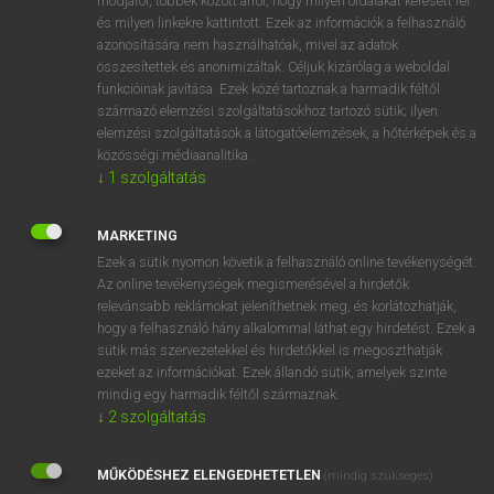
módjáról, többek között arról, hogy milyen oldalakat keresett fel
és milyen linkekre kattintott. Ezek az információk a felhasználó
VAN ELŐFIZETÉSED?
azonosítására nem használhatóak, mivel az adatok
összesítettek és anonimizáltak. Céljuk kizárólag a weboldal
Van előfizetésem a teljes szócikk megtekintéséhez.
funkcióinak javítása. Ezek közé tartoznak a harmadik féltől
származó elemzési szolgáltatásokhoz tartozó sütik; ilyen
BELÉPÉS
elemzési szolgáltatások a látogatóelemzések, a hőtérképek és a
közösségi médiaanalitika.
↓
1
szolgáltatás
MARKETING
Ezek a sütik nyomon követik a felhasználó online tevékenységét.
Az online tevékenységek megismerésével a hirdetők
NINCS ELŐFIZETÉSED?
relevánsabb reklámokat jeleníthetnek meg, és korlátozhatják,
Nincs regisztrációm és előfizetésem. A szótár 2 órás,
hogy a felhasználó hány alkalommal láthat egy hirdetést. Ezek a
díjmentes próbaverziójának elindításához regisztrálok és
sütik más szervezetekkel és hirdetőkkel is megoszthatják
belépek
.
ezeket az információkat. Ezek állandó sütik, amelyek szinte
mindig egy harmadik féltől származnak.
↓
2
szolgáltatás
REGISZTRÁCIÓ
MŰKÖDÉSHEZ ELENGEDHETETLEN
(mindig szükséges)