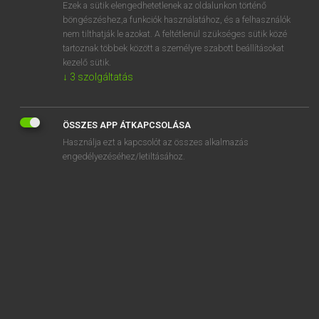
Ezek a sütik elengedhetetlenek az oldalunkon történő
böngészéshez,a funkciók használatához, és a felhasználók
nem tilthatják le azokat. A feltétlenül szükséges sütik közé
Lázár A. Péter, Varga György
tartoznak többek között a személyre szabott beállításokat
MAGYAR−ANGOL EGYETEMES NAGYSZÓTÁR
kezelő sütik.
↓
3
szolgáltatás
Kapcsolódó anyagok
őrlés
ÖSSZES APP ÁTKAPCSOLÁSA
őrlődik
Használja ezt a kapcsolót az összes alkalmazás
őrlőfog
engedélyezéséhez/letiltásához.
őrm.
örmény
örménygyökér
örmény kereszt
Örményország
őrmester