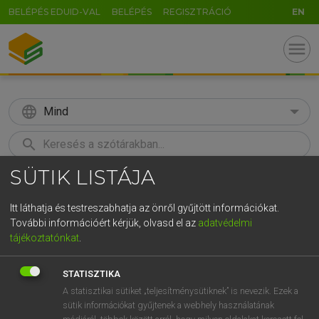
BELÉPÉS EDUID-VAL
BELÉPÉS
REGISZTRÁCIÓ
EN
menu
language
Mind
search
SÜTIK LISTÁJA
GR
KERESÉS
5
6
7
8
9
ö
ü
ó
Itt láthatja és testreszabhatja az önről gyűjtött információkat.
További információért kérjük, olvasd el az
adatvédelmi
r
t
z
u
i
o
p
ő
ú
LÁZÁR A. PÉTER, VARGA GYÖRGY
tájékoztatónkat
.
Magyar−angol egyetemes nagyszótár
g
h
j
k
l
é
á
ű
Ω
STATISZTIKA
v
b
n
m
,
.
-
AltGr
A statisztikai sütiket „teljesítménysütiknek” is nevezik. Ezek a
sütik információkat gyűjtenek a webhely használatának