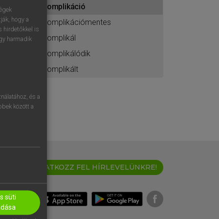
komplikáció
ához
ségek
ják, hogy a
komplikációmentes
 hirdetőkkel is
komplikál
egy harmadik
komplikálódik
komplikált
nálatához, és a
öbbek között a
IRATKOZZ FEL HÍRLEVELÜNKRE!
 süti
adása