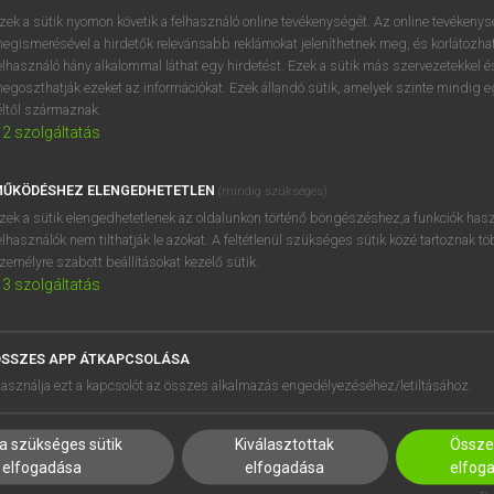
próbaverziójának elindítás
zek a sütik nyomon követik a felhasználó online tevékenységét. Az online tevékeny
BELÉPÉS
regisztrálok és
belépek
.
egismerésével a hirdetők relevánsabb reklámokat jeleníthetnek meg, és korlátozhat
elhasználó hány alkalommal láthat egy hirdetést. Ezek a sütik más szervezetekkel és
egoszthatják ezeket az információkat. Ezek állandó sütik, amelyek szinte mindig 
REGISZTRÁCIÓ
éltől származnak.
2
szolgáltatás
ŰKÖDÉSHEZ ELENGEDHETETLEN
(mindig szükséges)
zek a sütik elengedhetetlenek az oldalunkon történő böngészéshez,a funkciók hasz
elhasználók nem tilthatják le azokat. A feltétlenül szükséges sütik közé tartoznak t
zemélyre szabott beállításokat kezelő sütik.
3
szolgáltatás
SSZES APP ÁTKAPCSOLÁSA
HASZNÁLÓKNAK
SÚGÓ
asználja ezt a kapcsolót az összes alkalmazás engedélyezéséhez/letiltásához.
K
RÓLUNK
NTÉZMÉNYEKNEK
ELÉRHETŐSÉG
a szükséges sütik
Kiválasztottak
Összes
MEGOLDÁSOK
SÜTI BEÁLLÍTÁSOK
elfogadása
elfogadása
elfog