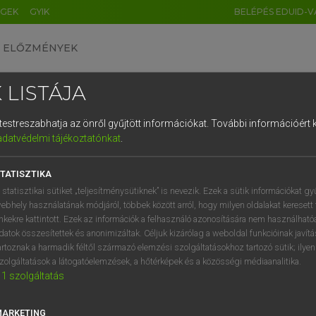
ÉGEK
GYIK
BELÉPÉS EDUID-V
ELŐZMÉNYEK
 LISTÁJA
és testreszabhatja az önről gyűjtött információkat.
További információért k
HU
DE
CN
FR
ES
IT
NL
RU
GR
adatvédelmi tájékoztatónkat
.
 A. PÉTER, VARGA GYÖRGY
1
2
3
4
5
6
7
8
9
yar−angol egyetemes nagyszótár
TATISZTIKA
q
w
e
r
t
z
u
i
 statisztikai sütiket „teljesítménysütiknek” is nevezik. Ezek a sütik információkat gy
ebhely használatának módjáról, többek között arról, hogy milyen oldalakat keresett 
a
s
d
f
g
h
j
k
l
é
inkekre kattintott. Ezek az információk a felhasználó azonosítására nem használható
datok összesítettek és anonimizáltak. Céljuk kizárólag a weboldal funkcióinak javít
í
y
x
c
v
b
n
m
,
.
artoznak a harmadik féltől származó elemzési szolgáltatásokhoz tartozó sütik; ilye
zolgáltatások a látogatóelemzések, a hőtérképek és a közösségi médiaanalitika.
VAN ELŐFIZETÉSED?
NINCS ELŐFIZETÉSED
1
szolgáltatás
előfizetésem a teljes szócikk
Nincs regisztrációm és előfiz
megtekintéséhez.
A szótár 2 órás, díjmente
MARKETING