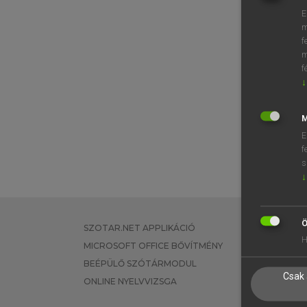
E
m
f
m
f
↓
M
E
f
s
↓
Ö
SZOTAR.NET APPLIKÁCIÓ
EGYÉNI FEL
H
MICROSOFT OFFICE BŐVÍTMÉNY
TANULÓKNA
BEÉPÜLŐ SZÓTÁRMODUL
OKTATÁSI I
Csak 
ONLINE NYELVVIZSGA
VÁLLALATI 