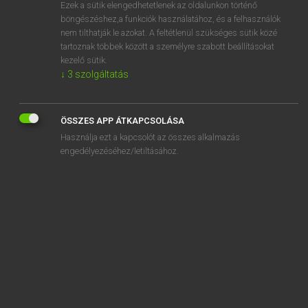
Ezek a sütik elengedhetetlenek az oldalunkon történő
böngészéshez,a funkciók használatához, és a felhasználók
nem tilthatják le azokat. A feltétlenül szükséges sütik közé
Lázár A. Péter, Varga György
tartoznak többek között a személyre szabott beállításokat
MAGYAR−ANGOL EGYETEMES NAGYSZÓTÁR
kezelő sütik.
↓
3
szolgáltatás
Kapcsolódó anyagok
komplex szám
ÖSSZES APP ÁTKAPCSOLÁSA
komplexum
Használja ezt a kapcsolót az összes alkalmazás
komplexus
engedélyezéséhez/letiltásához.
komplikáció
komplikációmentes
komplikál
komplikálódik
komplikált
komponál