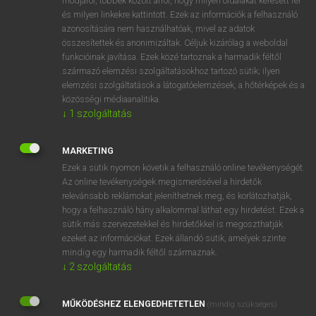
módjáról, többek között arról, hogy milyen oldalakat keresett fel
és milyen linkekre kattintott. Ezek az információk a felhasználó
VAN ELŐFIZETÉSED?
azonosítására nem használhatóak, mivel az adatok
összesítettek és anonimizáltak. Céljuk kizárólag a weboldal
Van előfizetésem a teljes szócikk megtekintéséhez.
funkcióinak javítása. Ezek közé tartoznak a harmadik féltől
származó elemzési szolgáltatásokhoz tartozó sütik; ilyen
BELÉPÉS
elemzési szolgáltatások a látogatóelemzések, a hőtérképek és a
közösségi médiaanalitika.
↓
1
szolgáltatás
MARKETING
Ezek a sütik nyomon követik a felhasználó online tevékenységét.
Az online tevékenységek megismerésével a hirdetők
NINCS ELŐFIZETÉSED?
relevánsabb reklámokat jeleníthetnek meg, és korlátozhatják,
Nincs regisztrációm és előfizetésem. A szótár 2 órás,
hogy a felhasználó hány alkalommal láthat egy hirdetést. Ezek a
díjmentes próbaverziójának elindításához regisztrálok és
sütik más szervezetekkel és hirdetőkkel is megoszthatják
belépek
.
ezeket az információkat. Ezek állandó sütik, amelyek szinte
mindig egy harmadik féltől származnak.
↓
2
szolgáltatás
REGISZTRÁCIÓ
MŰKÖDÉSHEZ ELENGEDHETETLEN
(mindig szükséges)