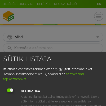
BELÉPÉS EDUID-VAL
BELÉPÉS
REGISZTRÁCIÓ
EN
menu
language
Mind
search
SÜTIK LISTÁJA
GR
KERESÉS
5
6
7
8
9
ö
ü
ó
Itt láthatja és testreszabhatja az önről gyűjtött információkat.
További információért kérjük, olvasd el az
adatvédelmi
r
t
z
u
i
o
p
ő
ú
LÁZÁR A. PÉTER, VARGA GYÖRGY
tájékoztatónkat
.
Magyar−angol egyetemes nagyszótár
g
h
j
k
l
é
á
ű
Ω
STATISZTIKA
v
b
n
m
,
.
-
AltGr
A statisztikai sütiket „teljesítménysütiknek” is nevezik. Ezek a
sütik információkat gyűjtenek a webhely használatának