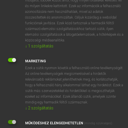
módjáról, többek között arról, hogy milyen oldalakat keresett fel
és milyen linkekre kattintott. Ezek az információk a felhasználó
VAN ELŐFIZETÉSED?
azonosítására nem használhatóak, mivel az adatok
összesítettek és anonimizáltak. Céljuk kizárólag a weboldal
Van előfizetésem a teljes szócikk megtekintéséhez.
funkcióinak javítása. Ezek közé tartoznak a harmadik féltől
származó elemzési szolgáltatásokhoz tartozó sütik; ilyen
BELÉPÉS
elemzési szolgáltatások a látogatóelemzések, a hőtérképek és a
közösségi médiaanalitika.
↓
1
szolgáltatás
MARKETING
Ezek a sütik nyomon követik a felhasználó online tevékenységét.
Az online tevékenységek megismerésével a hirdetők
NINCS ELŐFIZETÉSED?
relevánsabb reklámokat jeleníthetnek meg, és korlátozhatják,
Nincs regisztrációm és előfizetésem. A szótár 2 órás,
hogy a felhasználó hány alkalommal láthat egy hirdetést. Ezek a
díjmentes próbaverziójának elindításához regisztrálok és
sütik más szervezetekkel és hirdetőkkel is megoszthatják
belépek
.
ezeket az információkat. Ezek állandó sütik, amelyek szinte
mindig egy harmadik féltől származnak.
↓
2
szolgáltatás
REGISZTRÁCIÓ
MŰKÖDÉSHEZ ELENGEDHETETLEN
(mindig szükséges)