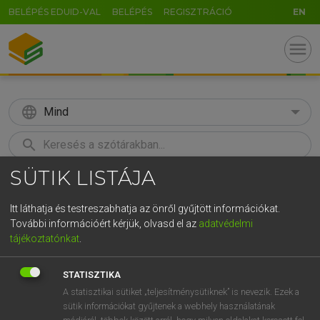
BELÉPÉS EDUID-VAL
BELÉPÉS
REGISZTRÁCIÓ
EN
menu
language
Mind
search
SÜTIK LISTÁJA
GR
KERESÉS
5
6
7
8
9
ö
ü
ó
Itt láthatja és testreszabhatja az önről gyűjtött információkat.
További információért kérjük, olvasd el az
adatvédelmi
r
t
z
u
i
o
p
ő
ú
LÁZÁR A. PÉTER, VARGA GYÖRGY
tájékoztatónkat
.
Magyar−angol egyetemes nagyszótár
g
h
j
k
l
é
á
ű
Ω
STATISZTIKA
v
b
n
m
,
.
-
AltGr
A statisztikai sütiket „teljesítménysütiknek” is nevezik. Ezek a
sütik információkat gyűjtenek a webhely használatának