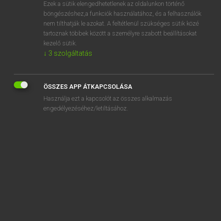
Ezek a sütik elengedhetetlenek az oldalunkon történő
böngészéshez,a funkciók használatához, és a felhasználók
nem tilthatják le azokat. A feltétlenül szükséges sütik közé
Lázár A. Péter, Varga György
tartoznak többek között a személyre szabott beállításokat
MAGYAR−ANGOL EGYETEMES NAGYSZÓTÁR
kezelő sütik.
↓
3
szolgáltatás
Kapcsolódó anyagok
komplett
ÖSSZES APP ÁTKAPCSOLÁSA
komplex
Használja ezt a kapcsolót az összes alkalmazás
komplexitás
engedélyezéséhez/letiltásához.
komplexitástudomány
komplex szám
komplexum
komplexus
komplikáció
komplikációmentes