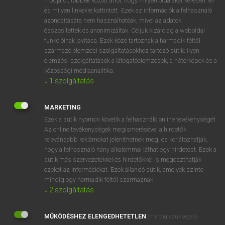
módjáról, többek között arról, hogy milyen oldalakat keresett fel
és milyen linkekre kattintott. Ezek az információk a felhasználó
VAN ELŐFIZETÉSED?
azonosítására nem használhatóak, mivel az adatok
összesítettek és anonimizáltak. Céljuk kizárólag a weboldal
Van előfizetésem a teljes szócikk megtekintéséhez.
funkcióinak javítása. Ezek közé tartoznak a harmadik féltől
származó elemzési szolgáltatásokhoz tartozó sütik; ilyen
BELÉPÉS
elemzési szolgáltatások a látogatóelemzések, a hőtérképek és a
közösségi médiaanalitika.
↓
1
szolgáltatás
MARKETING
Ezek a sütik nyomon követik a felhasználó online tevékenységét.
Az online tevékenységek megismerésével a hirdetők
NINCS ELŐFIZETÉSED?
relevánsabb reklámokat jeleníthetnek meg, és korlátozhatják,
Nincs regisztrációm és előfizetésem. A szótár 2 órás,
hogy a felhasználó hány alkalommal láthat egy hirdetést. Ezek a
díjmentes próbaverziójának elindításához regisztrálok és
sütik más szervezetekkel és hirdetőkkel is megoszthatják
belépek
.
ezeket az információkat. Ezek állandó sütik, amelyek szinte
mindig egy harmadik féltől származnak.
↓
2
szolgáltatás
REGISZTRÁCIÓ
MŰKÖDÉSHEZ ELENGEDHETETLEN
(mindig szükséges)