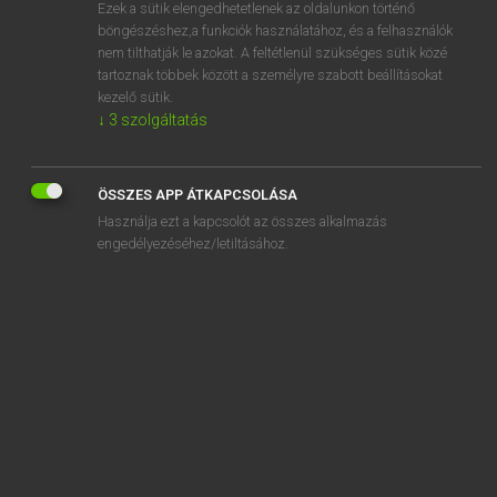
Ezek a sütik elengedhetetlenek az oldalunkon történő
böngészéshez,a funkciók használatához, és a felhasználók
nem tilthatják le azokat. A feltétlenül szükséges sütik közé
Lázár A. Péter, Varga György
tartoznak többek között a személyre szabott beállításokat
MAGYAR−ANGOL EGYETEMES NAGYSZÓTÁR
kezelő sütik.
↓
3
szolgáltatás
Kapcsolódó anyagok
komplexitás
ÖSSZES APP ÁTKAPCSOLÁSA
komplexitástudomány
Használja ezt a kapcsolót az összes alkalmazás
komplex szám
engedélyezéséhez/letiltásához.
komplexum
komplexus
komplikáció
komplikációmentes
komplikál
komplikálódik