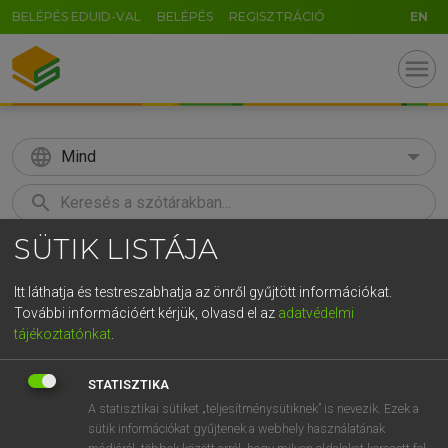
BELÉPÉS EDUID-VAL
BELÉPÉS
REGISZTRÁCIÓ
EN
menu
language
Mind
search
SÜTIK LISTÁJA
GR
KERESÉS
5
6
7
8
9
ö
ü
ó
Itt láthatja és testreszabhatja az önről gyűjtött információkat.
További információért kérjük, olvasd el az
adatvédelmi
r
t
z
u
i
o
p
ő
ú
LÁZÁR A. PÉTER, VARGA GYÖRGY
tájékoztatónkat
.
Magyar−angol egyetemes nagyszótár
g
h
j
k
l
é
á
ű
Ω
STATISZTIKA
v
b
n
m
,
.
-
AltGr
A statisztikai sütiket „teljesítménysütiknek” is nevezik. Ezek a
sütik információkat gyűjtenek a webhely használatának