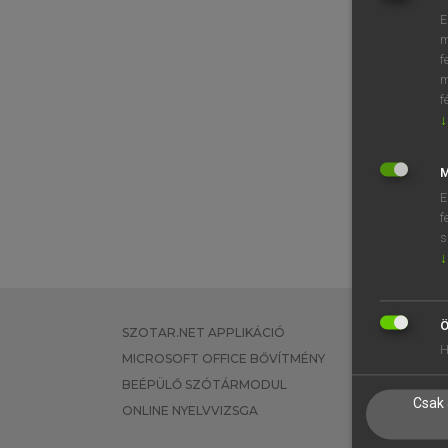
E
m
f
m
f
↓
M
E
f
s
↓
Ö
SZOTAR.NET APPLIKÁCIÓ
EGYÉNI FEL
H
MICROSOFT OFFICE BŐVÍTMÉNY
TANULÓKNA
BEÉPÜLŐ SZÓTÁRMODUL
OKTATÁSI I
Csak 
ONLINE NYELVVIZSGA
VÁLLALATI 