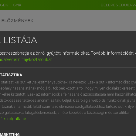
ÉGEK
GYIK
BELÉPÉS EDUID-V
ELŐZMÉNYEK
 LISTÁJA
és testreszabhatja az önről gyűjtött információkat.
További információért k
HU
DE
CN
FR
ES
IT
NL
RU
GR
adatvédelmi tájékoztatónkat
.
Y KAMMER, BOSCHNÉ ABLONCZY EMŐKE
1
2
3
4
5
6
7
8
9
ar−holland szótár
TATISZTIKA
q
w
e
r
t
z
u
i
 statisztikai sütiket „teljesítménysütiknek” is nevezik. Ezek a sütik információkat gy
ebhely használatának módjáról, többek között arról, hogy milyen oldalakat keresett 
a
s
d
f
g
h
j
k
l
é
inkekre kattintott. Ezek az információk a felhasználó azonosítására nem használható
datok összesítettek és anonimizáltak. Céljuk kizárólag a weboldal funkcióinak javít
í
y
x
c
v
b
n
m
,
.
artoznak a harmadik féltől származó elemzési szolgáltatásokhoz tartozó sütik; ilye
zolgáltatások a látogatóelemzések, a hőtérképek és a közösségi médiaanalitika.
VAN ELŐFIZETÉSED?
NINCS ELŐFIZETÉSED
1
szolgáltatás
előfizetésem a teljes szócikk
Nincs regisztrációm és előfiz
megtekintéséhez.
A szótár 2 órás, díjmente
MARKETING