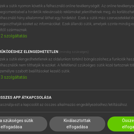
próbaverziójának elindítás
zek a sütik nyomon követik a felhasználó online tevékenységét. Az online tevékeny
BELÉPÉS
regisztrálok és
belépek
.
egismerésével a hirdetők relevánsabb reklámokat jeleníthetnek meg, és korlátozhat
elhasználó hány alkalommal láthat egy hirdetést. Ezek a sütik más szervezetekkel és
egoszthatják ezeket az információkat. Ezek állandó sütik, amelyek szinte mindig 
REGISZTRÁCIÓ
éltől származnak.
2
szolgáltatás
ŰKÖDÉSHEZ ELENGEDHETETLEN
(mindig szükséges)
zek a sütik elengedhetetlenek az oldalunkon történő böngészéshez,a funkciók hasz
elhasználók nem tilthatják le azokat. A feltétlenül szükséges sütik közé tartoznak t
zemélyre szabott beállításokat kezelő sütik.
3
szolgáltatás
SSZES APP ÁTKAPCSOLÁSA
HASZNÁLÓKNAK
SÚGÓ
asználja ezt a kapcsolót az összes alkalmazás engedélyezéséhez/letiltásához.
K
RÓLUNK
NTÉZMÉNYEKNEK
ELÉRHETŐSÉG
a szükséges sütik
Kiválasztottak
Összes
MEGOLDÁSOK
SÜTI BEÁLLÍTÁSOK
elfogadása
elfogadása
elfog