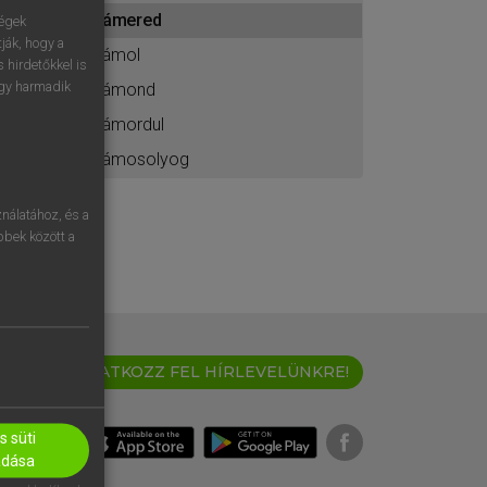
ához
rámered
ségek
ják, hogy a
rámol
 hirdetőkkel is
egy harmadik
rámond
rámordul
rámosolyog
nálatához, és a
öbbek között a
IRATKOZZ FEL HÍRLEVELÜNKRE!
 süti
adása