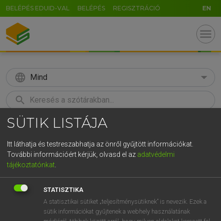
BELÉPÉS EDUID-VAL
BELÉPÉS
REGISZTRÁCIÓ
EN
menu
language
Mind
search
SÜTIK LISTÁJA
GR
KERESÉS
5
6
7
8
9
ö
ü
ó
Itt láthatja és testreszabhatja az önről gyűjtött információkat.
További információért kérjük, olvasd el az
adatvédelmi
r
t
z
u
i
o
p
ő
ú
LÁZÁR A. PÉTER, VARGA GYÖRGY
tájékoztatónkat
.
Angol−magyar egyetemes nagyszótár
g
h
j
k
l
é
á
ű
Ω
STATISZTIKA
v
b
n
m
,
.
-
AltGr
A statisztikai sütiket „teljesítménysütiknek” is nevezik. Ezek a
sütik információkat gyűjtenek a webhely használatának