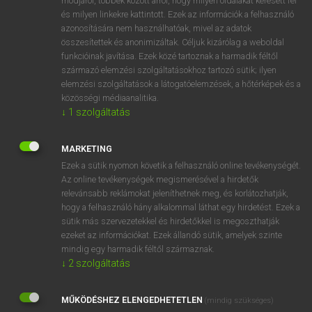
módjáról, többek között arról, hogy milyen oldalakat keresett fel
és milyen linkekre kattintott. Ezek az információk a felhasználó
VAN ELŐFIZETÉSED?
azonosítására nem használhatóak, mivel az adatok
összesítettek és anonimizáltak. Céljuk kizárólag a weboldal
Van előfizetésem a teljes szócikk megtekintéséhez.
funkcióinak javítása. Ezek közé tartoznak a harmadik féltől
származó elemzési szolgáltatásokhoz tartozó sütik; ilyen
BELÉPÉS
elemzési szolgáltatások a látogatóelemzések, a hőtérképek és a
közösségi médiaanalitika.
↓
1
szolgáltatás
MARKETING
Ezek a sütik nyomon követik a felhasználó online tevékenységét.
Az online tevékenységek megismerésével a hirdetők
NINCS ELŐFIZETÉSED?
relevánsabb reklámokat jeleníthetnek meg, és korlátozhatják,
Nincs regisztrációm és előfizetésem. A szótár 2 órás,
hogy a felhasználó hány alkalommal láthat egy hirdetést. Ezek a
díjmentes próbaverziójának elindításához regisztrálok és
sütik más szervezetekkel és hirdetőkkel is megoszthatják
belépek
.
ezeket az információkat. Ezek állandó sütik, amelyek szinte
mindig egy harmadik féltől származnak.
↓
2
szolgáltatás
REGISZTRÁCIÓ
MŰKÖDÉSHEZ ELENGEDHETETLEN
(mindig szükséges)