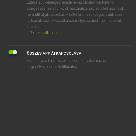
Ezek a sütik elengedhetetlenek az oldalunkon történő
böngészéshez,a funkciók használatához, és a felhasználók
nem tilthatják le azokat. A feltétlenül szükséges sütik közé
Lázár A. Péter, Varga György
tartoznak többek között a személyre szabott beállításokat
ANGOL−MAGYAR EGYETEMES NAGYSZÓTÁR
kezelő sütik.
↓
3
szolgáltatás
Kapcsolódó anyagok
rumpus room
ÖSSZES APP ÁTKAPCSOLÁSA
rumpy-pumpy
Használja ezt a kapcsolót az összes alkalmazás
rum runner
engedélyezéséhez/letiltásához.
rum running
run
runabout
run about
run across
run after