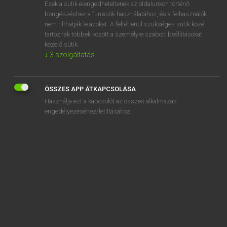
Ezek a sütik elengedhetetlenek az oldalunkon történő
böngészéshez,a funkciók használatához, és a felhasználók
nem tilthatják le azokat. A feltétlenül szükséges sütik közé
Henry Kammer, Boschné Ablonczy Emőke
tartoznak többek között a személyre szabott beállításokat
MAGYAR−HOLLAND SZÓTÁR
kezelő sütik.
↓
3
szolgáltatás
Kapcsolódó anyagok
rámér
ÖSSZES APP ÁTKAPCSOLÁSA
rámered
Használja ezt a kapcsolót az összes alkalmazás
rámol
engedélyezéséhez/letiltásához.
rámond
rámordul
rámosolyog
rámutat
ránc
ráncigál