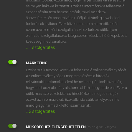
módjáról, többek között arról, hogy milyen oldalakat keresett fel
és milyen linkekre kattintott. Ezek az információk a felhasználó
VAN ELŐFIZETÉSED?
azonosítására nem használhatóak, mivel az adatok
összesítettek és anonimizáltak. Céljuk kizárólag a weboldal
Van előfizetésem a teljes szócikk megtekintéséhez.
funkcióinak javítása. Ezek közé tartoznak a harmadik féltől
származó elemzési szolgáltatásokhoz tartozó sütik; ilyen
BELÉPÉS
elemzési szolgáltatások a látogatóelemzések, a hőtérképek és a
közösségi médiaanalitika.
↓
1
szolgáltatás
MARKETING
Ezek a sütik nyomon követik a felhasználó online tevékenységét.
Az online tevékenységek megismerésével a hirdetők
NINCS ELŐFIZETÉSED?
relevánsabb reklámokat jeleníthetnek meg, és korlátozhatják,
Nincs regisztrációm és előfizetésem. A szótár 2 órás,
hogy a felhasználó hány alkalommal láthat egy hirdetést. Ezek a
díjmentes próbaverziójának elindításához regisztrálok és
sütik más szervezetekkel és hirdetőkkel is megoszthatják
belépek
.
ezeket az információkat. Ezek állandó sütik, amelyek szinte
mindig egy harmadik féltől származnak.
↓
2
szolgáltatás
REGISZTRÁCIÓ
MŰKÖDÉSHEZ ELENGEDHETETLEN
(mindig szükséges)