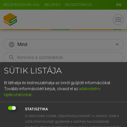
BELÉPÉS EDUID-VAL
BELÉPÉS
REGISZTRÁCIÓ
EN
menu
language
Mind
search
SÜTIK LISTÁJA
GR
KERESÉS
5
6
7
8
9
ö
ü
ó
Itt láthatja és testreszabhatja az önről gyűjtött információkat.
További információért kérjük, olvasd el az
adatvédelmi
r
t
z
u
i
o
p
ő
ú
HENRY KAMMER, BOSCHNÉ ABLONCZY EMŐKE
tájékoztatónkat
.
Magyar−holland szótár
g
h
j
k
l
é
á
ű
Ω
STATISZTIKA
v
b
n
m
,
.
-
AltGr
A statisztikai sütiket „teljesítménysütiknek” is nevezik. Ezek a
sütik információkat gyűjtenek a webhely használatának