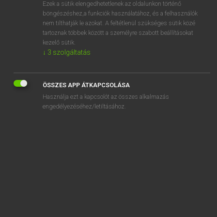
Ezek a sütik elengedhetetlenek az oldalunkon történő
böngészéshez,a funkciók használatához, és a felhasználók
nem tilthatják le azokat. A feltétlenül szükséges sütik közé
Magay Tamás
tartoznak többek között a személyre szabott beállításokat
MAGYAR−ANGOL SZÓTÁR
kezelő sütik.
↓
3
szolgáltatás
Kapcsolódó anyagok
apróvad
ÖSSZES APP ÁTKAPCSOLÁSA
apróz
Használja ezt a kapcsolót az összes alkalmazás
apu
engedélyezéséhez/letiltásához.
apuci
ár
ara
arab
arabeszk
Arábia