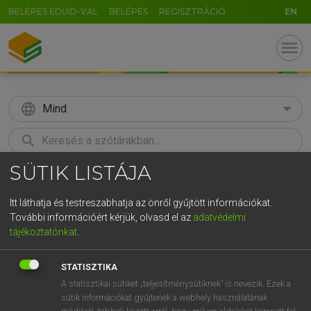
BELÉPÉS EDUID-VAL
BELÉPÉS
REGISZTRÁCIÓ
EN
menu
language
Mind
search
SÜTIK LISTÁJA
GR
KERESÉS
5
6
7
8
9
ö
ü
ó
Itt láthatja és testreszabhatja az önről gyűjtött információkat.
További információért kérjük, olvasd el az
adatvédelmi
r
t
z
u
i
o
p
ő
ú
MAGAY TAMÁS
tájékoztatónkat
.
Magyar−angol szótár
g
h
j
k
l
é
á
ű
Ω
STATISZTIKA
v
b
n
m
,
.
-
AltGr
A statisztikai sütiket „teljesítménysütiknek” is nevezik. Ezek a
sütik információkat gyűjtenek a webhely használatának