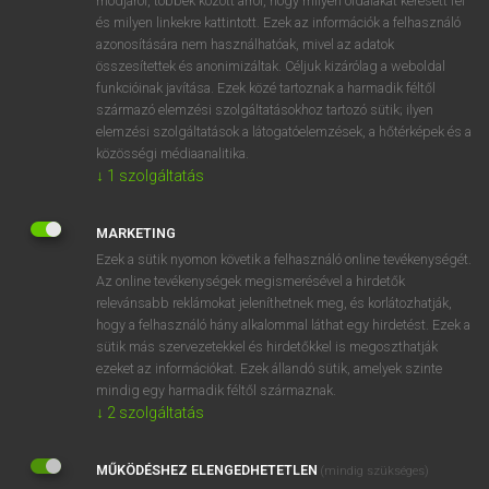
módjáról, többek között arról, hogy milyen oldalakat keresett fel
és milyen linkekre kattintott. Ezek az információk a felhasználó
VAN ELŐFIZETÉSED?
azonosítására nem használhatóak, mivel az adatok
összesítettek és anonimizáltak. Céljuk kizárólag a weboldal
Van előfizetésem a teljes szócikk megtekintéséhez.
funkcióinak javítása. Ezek közé tartoznak a harmadik féltől
származó elemzési szolgáltatásokhoz tartozó sütik; ilyen
BELÉPÉS
elemzési szolgáltatások a látogatóelemzések, a hőtérképek és a
közösségi médiaanalitika.
↓
1
szolgáltatás
MARKETING
Ezek a sütik nyomon követik a felhasználó online tevékenységét.
Az online tevékenységek megismerésével a hirdetők
NINCS ELŐFIZETÉSED?
relevánsabb reklámokat jeleníthetnek meg, és korlátozhatják,
Nincs regisztrációm és előfizetésem. A szótár 2 órás,
hogy a felhasználó hány alkalommal láthat egy hirdetést. Ezek a
díjmentes próbaverziójának elindításához regisztrálok és
sütik más szervezetekkel és hirdetőkkel is megoszthatják
belépek
.
ezeket az információkat. Ezek állandó sütik, amelyek szinte
mindig egy harmadik féltől származnak.
↓
2
szolgáltatás
REGISZTRÁCIÓ
MŰKÖDÉSHEZ ELENGEDHETETLEN
(mindig szükséges)