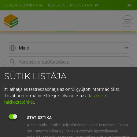
BELÉPÉS EDUID-VAL
BELÉPÉS
REGISZTRÁCIÓ
EN
menu
language
Mind
search
SÜTIK LISTÁJA
U
GR
KERESÉS
5
6
7
8
9
ö
ü
ó
Itt láthatja és testreszabhatja az önről gyűjtött információkat.
További információért kérjük, olvasd el az
adatvédelmi
r
t
z
u
i
o
p
ő
ú
HENRY KAMMER, BOSCHNÉ ABLONCZY EMŐKE
tájékoztatónkat
.
Magyar−holland szótár
g
h
j
k
l
é
á
ű
Ω
STATISZTIKA
c
v
b
n
m
,
.
-
AltGr
A statisztikai sütiket „teljesítménysütiknek” is nevezik. Ezek a
sütik információkat gyűjtenek a webhely használatának