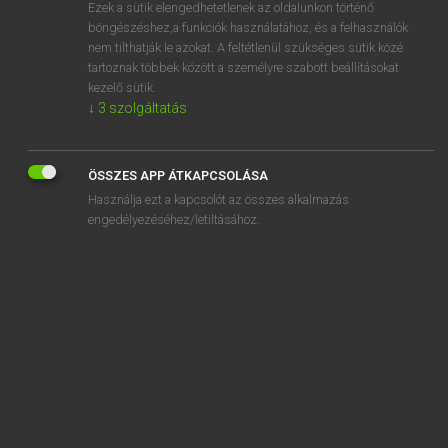
Ezek a sütik elengedhetetlenek az oldalunkon történő
böngészéshez,a funkciók használatához, és a felhasználók
nem tilthatják le azokat. A feltétlenül szükséges sütik közé
Henry Kammer, Boschné Ablonczy Emőke
tartoznak többek között a személyre szabott beállításokat
MAGYAR−HOLLAND SZÓTÁR
kezelő sütik.
↓
3
szolgáltatás
Kapcsolódó anyagok
félre
ÖSSZES APP ÁTKAPCSOLÁSA
félreáll
Használja ezt a kapcsolót az összes alkalmazás
félreállít
engedélyezéséhez/letiltásához.
félrebeszél
félrecsúszik
félredob
félreért
félreértés
félreérthetetlen