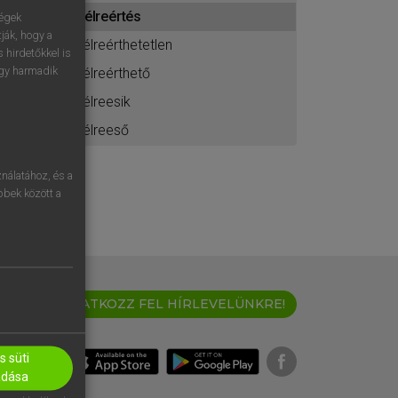
ához
félreértés
ségek
ják, hogy a
félreérthetetlen
 hirdetőkkel is
egy harmadik
félreérthető
félreesik
félreeső
nálatához, és a
öbbek között a
IRATKOZZ FEL HÍRLEVELÜNKRE!
 süti
adása