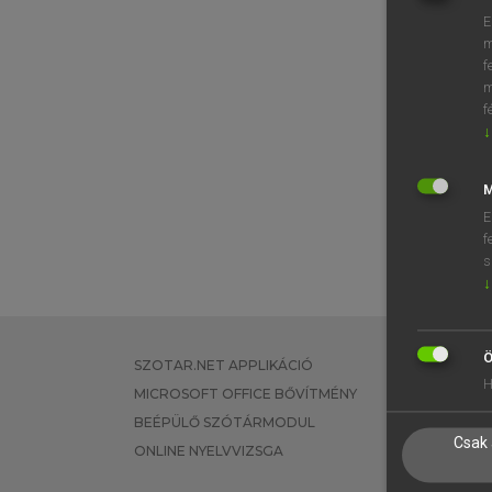
E
m
f
m
f
↓
M
E
f
s
↓
Ö
SZOTAR.NET APPLIKÁCIÓ
EGYÉNI FEL
H
MICROSOFT OFFICE BŐVÍTMÉNY
TANULÓKNA
BEÉPÜLŐ SZÓTÁRMODUL
OKTATÁSI I
Csak 
ONLINE NYELVVIZSGA
VÁLLALATI 