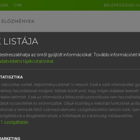
ÉGEK
GYIK
BELÉPÉS EDUID-V
ELŐZMÉNYEK
 LISTÁJA
és testreszabhatja az önről gyűjtött információkat.
További információért k
HU
DE
CN
FR
ES
IT
NL
RU
GR
adatvédelmi tájékoztatónkat
.
Y KAMMER, BOSCHNÉ ABLONCZY EMŐKE
1
2
3
4
5
6
7
8
9
ar−holland szótár
TATISZTIKA
q
w
e
r
t
z
u
i
 statisztikai sütiket „teljesítménysütiknek” is nevezik. Ezek a sütik információkat gy
ebhely használatának módjáról, többek között arról, hogy milyen oldalakat keresett 
a
s
d
f
g
h
j
k
l
é
inkekre kattintott. Ezek az információk a felhasználó azonosítására nem használható
datok összesítettek és anonimizáltak. Céljuk kizárólag a weboldal funkcióinak javít
í
y
x
c
v
b
n
m
,
.
artoznak a harmadik féltől származó elemzési szolgáltatásokhoz tartozó sütik; ilye
zolgáltatások a látogatóelemzések, a hőtérképek és a közösségi médiaanalitika.
VAN ELŐFIZETÉSED?
NINCS ELŐFIZETÉSED
1
szolgáltatás
előfizetésem a teljes szócikk
Nincs regisztrációm és előfiz
megtekintéséhez.
A szótár 2 órás, díjmente
MARKETING