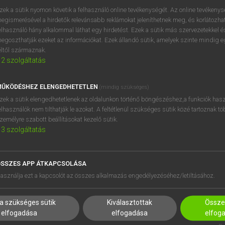
próbaverziójának elindítás
zek a sütik nyomon követik a felhasználó online tevékenységét. Az online tevékeny
BELÉPÉS
regisztrálok és
belépek
.
egismerésével a hirdetők relevánsabb reklámokat jeleníthetnek meg, és korlátozhat
elhasználó hány alkalommal láthat egy hirdetést. Ezek a sütik más szervezetekkel és
egoszthatják ezeket az információkat. Ezek állandó sütik, amelyek szinte mindig 
REGISZTRÁCIÓ
éltől származnak.
2
szolgáltatás
ŰKÖDÉSHEZ ELENGEDHETETLEN
(mindig szükséges)
zek a sütik elengedhetetlenek az oldalunkon történő böngészéshez,a funkciók hasz
elhasználók nem tilthatják le azokat. A feltétlenül szükséges sütik közé tartoznak t
zemélyre szabott beállításokat kezelő sütik.
3
szolgáltatás
SSZES APP ÁTKAPCSOLÁSA
HASZNÁLÓKNAK
SÚGÓ
asználja ezt a kapcsolót az összes alkalmazás engedélyezéséhez/letiltásához.
K
RÓLUNK
NTÉZMÉNYEKNEK
ELÉRHETŐSÉG
a szükséges sütik
Kiválasztottak
Összes
MEGOLDÁSOK
SÜTI BEÁLLÍTÁSOK
elfogadása
elfogadása
elfog