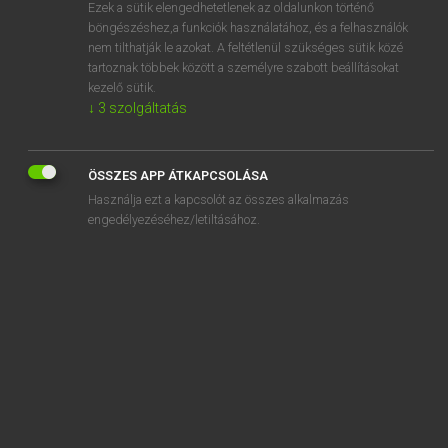
Ezek a sütik elengedhetetlenek az oldalunkon történő
böngészéshez,a funkciók használatához, és a felhasználók
nem tilthatják le azokat. A feltétlenül szükséges sütik közé
Henry Kammer, Boschné Ablonczy Emőke
tartoznak többek között a személyre szabott beállításokat
MAGYAR−HOLLAND SZÓTÁR
kezelő sütik.
↓
3
szolgáltatás
Kapcsolódó anyagok
felráz
ÖSSZES APP ÁTKAPCSOLÁSA
félre
Használja ezt a kapcsolót az összes alkalmazás
félreáll
engedélyezéséhez/letiltásához.
félreállít
félrebeszél
félrecsúszik
félredob
félreért
félreértés