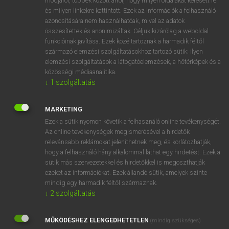
módjáról, többek között arról, hogy milyen oldalakat keresett fel
és milyen linkekre kattintott. Ezek az információk a felhasználó
VAN ELŐFIZETÉSED?
azonosítására nem használhatóak, mivel az adatok
összesítettek és anonimizáltak. Céljuk kizárólag a weboldal
Van előfizetésem a teljes szócikk megtekintéséhez.
funkcióinak javítása. Ezek közé tartoznak a harmadik féltől
származó elemzési szolgáltatásokhoz tartozó sütik; ilyen
BELÉPÉS
elemzési szolgáltatások a látogatóelemzések, a hőtérképek és a
közösségi médiaanalitika.
↓
1
szolgáltatás
MARKETING
Ezek a sütik nyomon követik a felhasználó online tevékenységét.
Az online tevékenységek megismerésével a hirdetők
NINCS ELŐFIZETÉSED?
relevánsabb reklámokat jeleníthetnek meg, és korlátozhatják,
Nincs regisztrációm és előfizetésem. A szótár 2 órás,
hogy a felhasználó hány alkalommal láthat egy hirdetést. Ezek a
díjmentes próbaverziójának elindításához regisztrálok és
sütik más szervezetekkel és hirdetőkkel is megoszthatják
belépek
.
ezeket az információkat. Ezek állandó sütik, amelyek szinte
mindig egy harmadik féltől származnak.
↓
2
szolgáltatás
REGISZTRÁCIÓ
MŰKÖDÉSHEZ ELENGEDHETETLEN
(mindig szükséges)