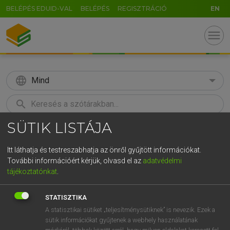
BELÉPÉS EDUID-VAL
BELÉPÉS
REGISZTRÁCIÓ
EN
menu
language
Mind
search
SÜTIK LISTÁJA
GR
KERESÉS
5
6
7
8
9
ö
ü
ó
Itt láthatja és testreszabhatja az önről gyűjtött információkat.
További információért kérjük, olvasd el az
adatvédelmi
r
t
z
u
i
o
p
ő
ú
HENRY KAMMER, BOSCHNÉ ABLONCZY EMŐKE
tájékoztatónkat
.
Magyar−holland szótár
g
h
j
k
l
é
á
ű
Ω
STATISZTIKA
v
b
n
m
,
.
-
AltGr
A statisztikai sütiket „teljesítménysütiknek” is nevezik. Ezek a
sütik információkat gyűjtenek a webhely használatának