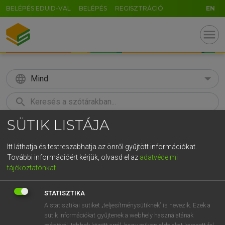
BELÉPÉS EDUID-VAL
BELÉPÉS
REGISZTRÁCIÓ
EN
menu
language
Mind
search
SÜTIK LISTÁJA
GR
KERESÉS
5
6
7
8
9
ö
ü
ó
Itt láthatja és testreszabhatja az önről gyűjtött információkat.
További információért kérjük, olvasd el az
adatvédelmi
r
t
z
u
i
o
p
ő
ú
BÁRDOSI VILMOS, SZABÓ DÁVID
tájékoztatónkat
.
Francia−magyar szótár
g
h
j
k
l
é
á
ű
Ω
STATISZTIKA
v
b
n
m
,
.
-
AltGr
A statisztikai sütiket „teljesítménysütiknek” is nevezik. Ezek a
sütik információkat gyűjtenek a webhely használatának