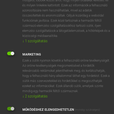
módjáról, többek között arról, hogy milyen oldalakat keresett fel
és milyen linkekre kattintott. Ezek az információk a felhasználó
VAN ELŐFIZETÉSED?
azonosítására nem használhatóak, mivel az adatok
összesítettek és anonimizáltak. Céljuk kizárólag a weboldal
Van előfizetésem a teljes szócikk megtekintéséhez.
funkcióinak javítása. Ezek közé tartoznak a harmadik féltől
származó elemzési szolgáltatásokhoz tartozó sütik; ilyen
BELÉPÉS
elemzési szolgáltatások a látogatóelemzések, a hőtérképek és a
közösségi médiaanalitika.
↓
1
szolgáltatás
MARKETING
Ezek a sütik nyomon követik a felhasználó online tevékenységét.
Az online tevékenységek megismerésével a hirdetők
NINCS ELŐFIZETÉSED?
relevánsabb reklámokat jeleníthetnek meg, és korlátozhatják,
Nincs regisztrációm és előfizetésem. A szótár 2 órás,
hogy a felhasználó hány alkalommal láthat egy hirdetést. Ezek a
díjmentes próbaverziójának elindításához regisztrálok és
sütik más szervezetekkel és hirdetőkkel is megoszthatják
belépek
.
ezeket az információkat. Ezek állandó sütik, amelyek szinte
mindig egy harmadik féltől származnak.
↓
2
szolgáltatás
REGISZTRÁCIÓ
MŰKÖDÉSHEZ ELENGEDHETETLEN
(mindig szükséges)