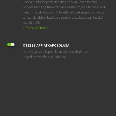
Ezek a sütik elengedhetetlenek az oldalunkon történő
böngészéshez,a funkciók használatához, és a felhasználók
nem tilthatják le azokat. A feltétlenül szükséges sütik közé
Bárdosi Vilmos, Szabó Dávid
tartoznak többek között a személyre szabott beállításokat
FRANCIA−MAGYAR SZÓTÁR
kezelő sütik.
↓
3
szolgáltatás
Kapcsolódó anyagok
collecteur
ÖSSZES APP ÁTKAPCSOLÁSA
collectif
Használja ezt a kapcsolót az összes alkalmazás
collection
engedélyezéséhez/letiltásához.
collectionner
collectionneur
collectivement
collectivisation
collectiviser
collectivisme