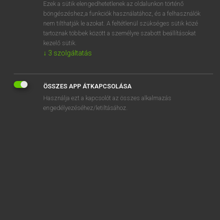
Ezek a sütik elengedhetetlenek az oldalunkon történő
böngészéshez,a funkciók használatához, és a felhasználók
nem tilthatják le azokat. A feltétlenül szükséges sütik közé
Bárdosi Vilmos, Szabó Dávid
tartoznak többek között a személyre szabott beállításokat
FRANCIA−MAGYAR SZÓTÁR
kezelő sütik.
↓
3
szolgáltatás
Kapcsolódó anyagok
collec
ÖSSZES APP ÁTKAPCSOLÁSA
collecte
Használja ezt a kapcsolót az összes alkalmazás
collecter
engedélyezéséhez/letiltásához.
collecteur
collectif
collection
collectionner
collectionneur
collectivement