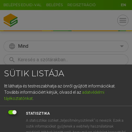
BELÉPÉS EDUID-VAL
BELÉPÉS
REGISZTRÁCIÓ
EN
menu
language
Mind
search
SÜTIK LISTÁJA
GR
KERESÉS
5
6
7
8
9
ö
ü
ó
Itt láthatja és testreszabhatja az önről gyűjtött információkat.
További információért kérjük, olvasd el az
adatvédelmi
r
t
z
u
i
o
p
ő
ú
BÁRDOSI VILMOS, SZABÓ DÁVID
tájékoztatónkat
.
Francia−magyar szótár
g
h
j
k
l
é
á
ű
Ω
STATISZTIKA
v
b
n
m
,
.
-
AltGr
A statisztikai sütiket „teljesítménysütiknek” is nevezik. Ezek a
sütik információkat gyűjtenek a webhely használatának