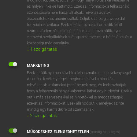
módjáról, többek között arról, hogy milyen oldalakat keresett fel
és milyen linkekre kattintott. Ezek az információk a felhasználó
VAN ELŐFIZETÉSED?
azonosítására nem használhatóak, mivel az adatok
összesítettek és anonimizáltak. Céljuk kizárólag a weboldal
Van előfizetésem a teljes szócikk megtekintéséhez.
funkcióinak javítása. Ezek közé tartoznak a harmadik féltől
származó elemzési szolgáltatásokhoz tartozó sütik; ilyen
BELÉPÉS
elemzési szolgáltatások a látogatóelemzések, a hőtérképek és a
közösségi médiaanalitika.
↓
1
szolgáltatás
MARKETING
Ezek a sütik nyomon követik a felhasználó online tevékenységét.
Az online tevékenységek megismerésével a hirdetők
NINCS ELŐFIZETÉSED?
relevánsabb reklámokat jeleníthetnek meg, és korlátozhatják,
Nincs regisztrációm és előfizetésem. A szótár 2 órás,
hogy a felhasználó hány alkalommal láthat egy hirdetést. Ezek a
díjmentes próbaverziójának elindításához regisztrálok és
sütik más szervezetekkel és hirdetőkkel is megoszthatják
belépek
.
ezeket az információkat. Ezek állandó sütik, amelyek szinte
mindig egy harmadik féltől származnak.
↓
2
szolgáltatás
REGISZTRÁCIÓ
MŰKÖDÉSHEZ ELENGEDHETETLEN
(mindig szükséges)