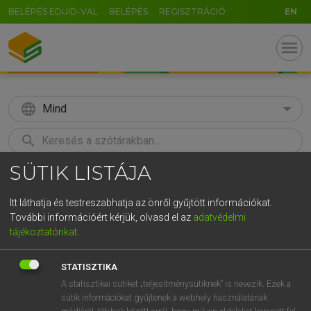
BELÉPÉS EDUID-VAL
BELÉPÉS
REGISZTRÁCIÓ
EN
menu
language
Mind
search
SÜTIK LISTÁJA
GR
KERESÉS
5
6
7
8
9
ö
ü
ó
Itt láthatja és testreszabhatja az önről gyűjtött információkat.
További információért kérjük, olvasd el az
adatvédelmi
r
t
z
u
i
o
p
ő
ú
BÁRDOSI VILMOS, SZABÓ DÁVID
tájékoztatónkat
.
Francia−magyar szótár
g
h
j
k
l
é
á
ű
Ω
STATISZTIKA
v
b
n
m
,
.
-
AltGr
A statisztikai sütiket „teljesítménysütiknek” is nevezik. Ezek a
sütik információkat gyűjtenek a webhely használatának