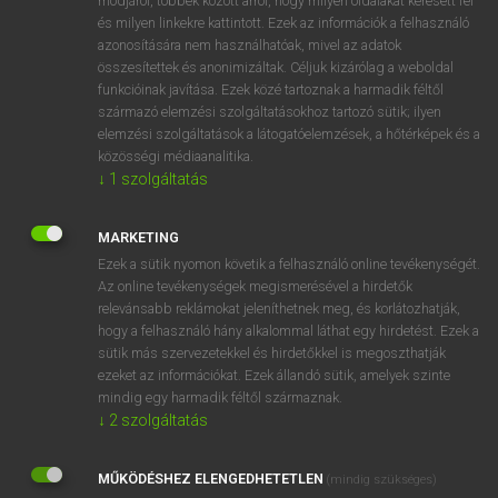
módjáról, többek között arról, hogy milyen oldalakat keresett fel
és milyen linkekre kattintott. Ezek az információk a felhasználó
VAN ELŐFIZETÉSED?
azonosítására nem használhatóak, mivel az adatok
összesítettek és anonimizáltak. Céljuk kizárólag a weboldal
Van előfizetésem a teljes szócikk megtekintéséhez.
funkcióinak javítása. Ezek közé tartoznak a harmadik féltől
származó elemzési szolgáltatásokhoz tartozó sütik; ilyen
BELÉPÉS
elemzési szolgáltatások a látogatóelemzések, a hőtérképek és a
közösségi médiaanalitika.
↓
1
szolgáltatás
MARKETING
Ezek a sütik nyomon követik a felhasználó online tevékenységét.
Az online tevékenységek megismerésével a hirdetők
NINCS ELŐFIZETÉSED?
relevánsabb reklámokat jeleníthetnek meg, és korlátozhatják,
Nincs regisztrációm és előfizetésem. A szótár 2 órás,
hogy a felhasználó hány alkalommal láthat egy hirdetést. Ezek a
díjmentes próbaverziójának elindításához regisztrálok és
sütik más szervezetekkel és hirdetőkkel is megoszthatják
belépek
.
ezeket az információkat. Ezek állandó sütik, amelyek szinte
mindig egy harmadik féltől származnak.
↓
2
szolgáltatás
REGISZTRÁCIÓ
MŰKÖDÉSHEZ ELENGEDHETETLEN
(mindig szükséges)