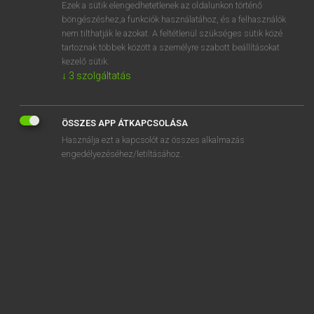
Ezek a sütik elengedhetetlenek az oldalunkon történő
böngészéshez,a funkciók használatához, és a felhasználók
nem tilthatják le azokat. A feltétlenül szükséges sütik közé
Bárdosi Vilmos, Szabó Dávid
tartoznak többek között a személyre szabott beállításokat
FRANCIA−MAGYAR SZÓTÁR
kezelő sütik.
↓
3
szolgáltatás
Kapcsolódó anyagok
collection
ÖSSZES APP ÁTKAPCSOLÁSA
collectionner
Használja ezt a kapcsolót az összes alkalmazás
collectionneur
engedélyezéséhez/letiltásához.
collectivement
collectivisation
collectiviser
collectivisme
collectiviste
collectivité