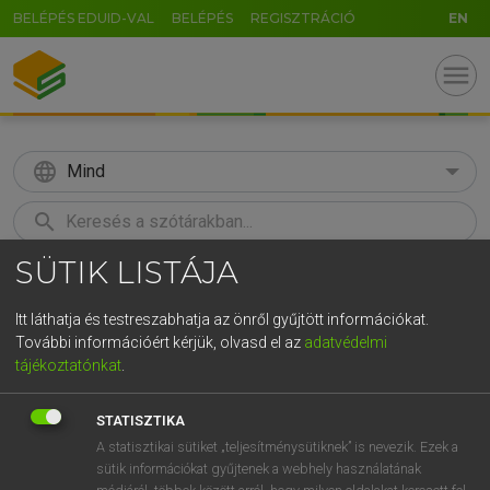
BELÉPÉS EDUID-VAL
BELÉPÉS
REGISZTRÁCIÓ
EN
menu
language
Mind
search
SÜTIK LISTÁJA
GR
KERESÉS
5
6
7
8
9
ö
ü
ó
Itt láthatja és testreszabhatja az önről gyűjtött információkat.
További információért kérjük, olvasd el az
adatvédelmi
r
t
z
u
i
o
p
ő
ú
BÁRDOSI VILMOS, SZABÓ DÁVID
tájékoztatónkat
.
Francia−magyar szótár
g
h
j
k
l
é
á
ű
Ω
STATISZTIKA
v
b
n
m
,
.
-
AltGr
A statisztikai sütiket „teljesítménysütiknek” is nevezik. Ezek a
sütik információkat gyűjtenek a webhely használatának