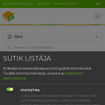
BELÉPÉS EDUID-VAL
BELÉPÉS
REGISZTRÁCIÓ
EN
menu
language
Mind
search
SÜTIK LISTÁJA
GR
KERESÉS
5
6
7
8
9
ö
ü
ó
Itt láthatja és testreszabhatja az önről gyűjtött információkat.
További információért kérjük, olvasd el az
adatvédelmi
r
t
z
u
i
o
p
ő
ú
BÁRDOSI VILMOS, SZABÓ DÁVID
tájékoztatónkat
.
Francia−magyar szótár
g
h
j
k
l
é
á
ű
Ω
STATISZTIKA
v
b
n
m
,
.
-
AltGr
A statisztikai sütiket „teljesítménysütiknek” is nevezik. Ezek a
sütik információkat gyűjtenek a webhely használatának