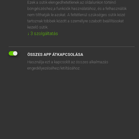
Ezek a sütik elengedhetetlenek az oldalunkon történő
böngészéshez,a funkciók használatához, és a felhasználók
nem tilthatják le azokat. A feltétlenül szükséges sütik közé
Bárdosi Vilmos, Szabó Dávid
tartoznak többek között a személyre szabott beállításokat
FRANCIA−MAGYAR SZÓTÁR
kezelő sütik.
↓
3
szolgáltatás
Kapcsolódó anyagok
chloroplaste
ÖSSZES APP ÁTKAPCSOLÁSA
chlorose
Használja ezt a kapcsolót az összes alkalmazás
chlorotique
engedélyezéséhez/letiltásához.
chlorure
chlorurer
chnoque
chnouf
choc
chochotte