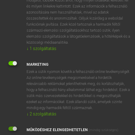
módjáról, többek között arról, hogy milyen oldalakat keresett fel
és milyen linkekre kattintott. Ezek az információk a felhasználó
VAN ELŐFIZETÉSED?
azonosítására nem használhatóak, mivel az adatok
összesítettek és anonimizáltak. Céljuk kizárólag a weboldal
Van előfizetésem a teljes szócikk megtekintéséhez.
funkcióinak javítása. Ezek közé tartoznak a harmadik féltől
származó elemzési szolgáltatásokhoz tartozó sütik; ilyen
BELÉPÉS
elemzési szolgáltatások a látogatóelemzések, a hőtérképek és a
közösségi médiaanalitika.
↓
1
szolgáltatás
MARKETING
Ezek a sütik nyomon követik a felhasználó online tevékenységét.
Az online tevékenységek megismerésével a hirdetők
NINCS ELŐFIZETÉSED?
relevánsabb reklámokat jeleníthetnek meg, és korlátozhatják,
Nincs regisztrációm és előfizetésem. A szótár 2 órás,
hogy a felhasználó hány alkalommal láthat egy hirdetést. Ezek a
díjmentes próbaverziójának elindításához regisztrálok és
sütik más szervezetekkel és hirdetőkkel is megoszthatják
belépek
.
ezeket az információkat. Ezek állandó sütik, amelyek szinte
mindig egy harmadik féltől származnak.
↓
2
szolgáltatás
REGISZTRÁCIÓ
MŰKÖDÉSHEZ ELENGEDHETETLEN
(mindig szükséges)