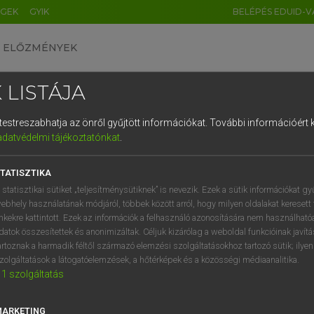
ÉGEK
GYIK
BELÉPÉS EDUID-V
ELŐZMÉNYEK
 LISTÁJA
és testreszabhatja az önről gyűjtött információkat.
További információért k
HU
DE
CN
FR
ES
IT
NL
RU
GR
adatvédelmi tájékoztatónkat
.
SI VILMOS, SZABÓ DÁVID
1
2
3
4
5
6
7
8
9
cia−magyar szótár
TATISZTIKA
q
w
e
r
t
z
u
i
 statisztikai sütiket „teljesítménysütiknek” is nevezik. Ezek a sütik információkat gy
ebhely használatának módjáról, többek között arról, hogy milyen oldalakat keresett 
a
s
d
f
g
h
j
k
l
é
inkekre kattintott. Ezek az információk a felhasználó azonosítására nem használható
datok összesítettek és anonimizáltak. Céljuk kizárólag a weboldal funkcióinak javít
í
y
x
c
v
b
n
m
,
.
artoznak a harmadik féltől származó elemzési szolgáltatásokhoz tartozó sütik; ilye
zolgáltatások a látogatóelemzések, a hőtérképek és a közösségi médiaanalitika.
VAN ELŐFIZETÉSED?
NINCS ELŐFIZETÉSED
1
szolgáltatás
előfizetésem a teljes szócikk
Nincs regisztrációm és előfiz
megtekintéséhez.
A szótár 2 órás, díjmente
MARKETING