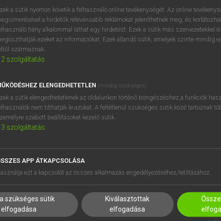
próbaverziójának elindítás
zek a sütik nyomon követik a felhasználó online tevékenységét. Az online tevékeny
BELÉPÉS
regisztrálok és
belépek
.
egismerésével a hirdetők relevánsabb reklámokat jeleníthetnek meg, és korlátozhat
elhasználó hány alkalommal láthat egy hirdetést. Ezek a sütik más szervezetekkel és
egoszthatják ezeket az információkat. Ezek állandó sütik, amelyek szinte mindig 
REGISZTRÁCIÓ
éltől származnak.
2
szolgáltatás
ŰKÖDÉSHEZ ELENGEDHETETLEN
(mindig szükséges)
zek a sütik elengedhetetlenek az oldalunkon történő böngészéshez,a funkciók hasz
elhasználók nem tilthatják le azokat. A feltétlenül szükséges sütik közé tartoznak t
zemélyre szabott beállításokat kezelő sütik.
3
szolgáltatás
SSZES APP ÁTKAPCSOLÁSA
HASZNÁLÓKNAK
SÚGÓ
asználja ezt a kapcsolót az összes alkalmazás engedélyezéséhez/letiltásához.
K
RÓLUNK
NTÉZMÉNYEKNEK
ELÉRHETŐSÉG
a szükséges sütik
Kiválasztottak
Összes
MEGOLDÁSOK
SÜTI BEÁLLÍTÁSOK
elfogadása
elfogadása
elfog