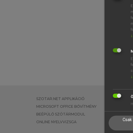
E
m
f
m
f
↓
M
E
f
s
↓
Ö
SZOTAR.NET APPLIKÁCIÓ
EGYÉNI FEL
H
MICROSOFT OFFICE BŐVÍTMÉNY
TANULÓKNA
BEÉPÜLŐ SZÓTÁRMODUL
OKTATÁSI I
Csak 
ONLINE NYELVVIZSGA
VÁLLALATI 