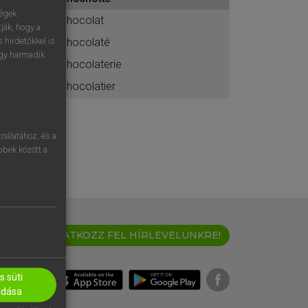
ához
ségek
chocolat
ják, hogy a
chocolaté
 hirdetőkkel is
egy harmadik
chocolaterie
chocolatier
nálatához, és a
öbbek között a
IRATKOZZ FEL HÍRLEVELÜNKRE!
 süti
adása