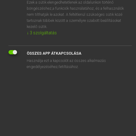
Ezek a sütik elengedhetetlenek az oldalunkon történő
böngészéshez,a funkciók használatához, és a felhasználók
nem tilthatják le azokat. A feltétlenül szükséges sütik közé
Bárdosi Vilmos, Szabó Dávid
tartoznak többek között a személyre szabott beállításokat
FRANCIA−MAGYAR SZÓTÁR
kezelő sütik.
↓
3
szolgáltatás
Kapcsolódó anyagok
chloroformer
ÖSSZES APP ÁTKAPCSOLÁSA
chlorométrie
Használja ezt a kapcsolót az összes alkalmazás
chlorophylle
engedélyezéséhez/letiltásához.
chlorophyllien
chloroplaste
chlorose
chlorotique
chlorure
chlorurer