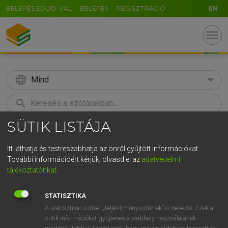
BELÉPÉS EDUID-VAL
BELÉPÉS
REGISZTRÁCIÓ
EN
menu
language
Mind
search
SÜTIK LISTÁJA
GR
KERESÉS
5
6
7
8
9
ö
ü
ó
Itt láthatja és testreszabhatja az önről gyűjtött információkat.
További információért kérjük, olvasd el az
adatvédelmi
r
t
z
u
i
o
p
ő
ú
BÁRDOSI VILMOS, SZABÓ DÁVID
tájékoztatónkat
.
Francia−magyar szótár
g
h
j
k
l
é
á
ű
Ω
STATISZTIKA
v
b
n
m
,
.
-
AltGr
A statisztikai sütiket „teljesítménysütiknek” is nevezik. Ezek a
sütik információkat gyűjtenek a webhely használatának