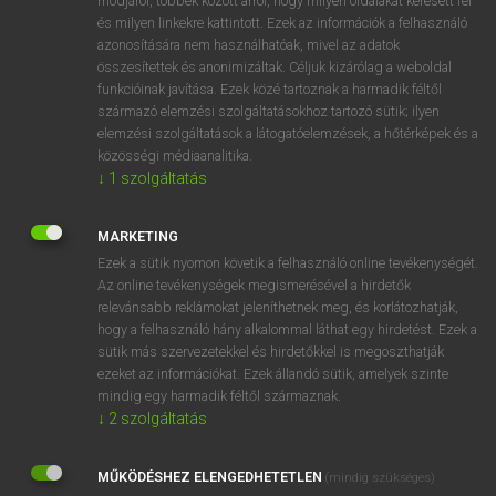
módjáról, többek között arról, hogy milyen oldalakat keresett fel
és milyen linkekre kattintott. Ezek az információk a felhasználó
VAN ELŐFIZETÉSED?
azonosítására nem használhatóak, mivel az adatok
összesítettek és anonimizáltak. Céljuk kizárólag a weboldal
Van előfizetésem a teljes szócikk megtekintéséhez.
funkcióinak javítása. Ezek közé tartoznak a harmadik féltől
származó elemzési szolgáltatásokhoz tartozó sütik; ilyen
BELÉPÉS
elemzési szolgáltatások a látogatóelemzések, a hőtérképek és a
közösségi médiaanalitika.
↓
1
szolgáltatás
MARKETING
Ezek a sütik nyomon követik a felhasználó online tevékenységét.
Az online tevékenységek megismerésével a hirdetők
NINCS ELŐFIZETÉSED?
relevánsabb reklámokat jeleníthetnek meg, és korlátozhatják,
Nincs regisztrációm és előfizetésem. A szótár 2 órás,
hogy a felhasználó hány alkalommal láthat egy hirdetést. Ezek a
díjmentes próbaverziójának elindításához regisztrálok és
sütik más szervezetekkel és hirdetőkkel is megoszthatják
belépek
.
ezeket az információkat. Ezek állandó sütik, amelyek szinte
mindig egy harmadik féltől származnak.
↓
2
szolgáltatás
REGISZTRÁCIÓ
MŰKÖDÉSHEZ ELENGEDHETETLEN
(mindig szükséges)