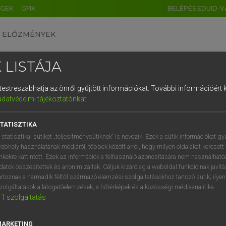
ÉGEK
GYIK
BELÉPÉS EDUID-V
ELŐZMÉNYEK
 LISTÁJA
és testreszabhatja az önről gyűjtött információkat.
További információért k
HU
DE
CN
FR
ES
IT
NL
RU
GR
adatvédelmi tájékoztatónkat
.
SI VILMOS, SZABÓ DÁVID
1
2
3
4
5
6
7
8
9
cia−magyar szótár
TATISZTIKA
q
w
e
r
t
z
u
i
 statisztikai sütiket „teljesítménysütiknek” is nevezik. Ezek a sütik információkat gy
ebhely használatának módjáról, többek között arról, hogy milyen oldalakat keresett 
a
s
d
f
g
h
j
k
l
é
inkekre kattintott. Ezek az információk a felhasználó azonosítására nem használható
datok összesítettek és anonimizáltak. Céljuk kizárólag a weboldal funkcióinak javít
í
y
x
c
v
b
n
m
,
.
artoznak a harmadik féltől származó elemzési szolgáltatásokhoz tartozó sütik; ilye
zolgáltatások a látogatóelemzések, a hőtérképek és a közösségi médiaanalitika.
VAN ELŐFIZETÉSED?
NINCS ELŐFIZETÉSED
1
szolgáltatás
előfizetésem a teljes szócikk
Nincs regisztrációm és előfiz
megtekintéséhez.
A szótár 2 órás, díjmente
MARKETING