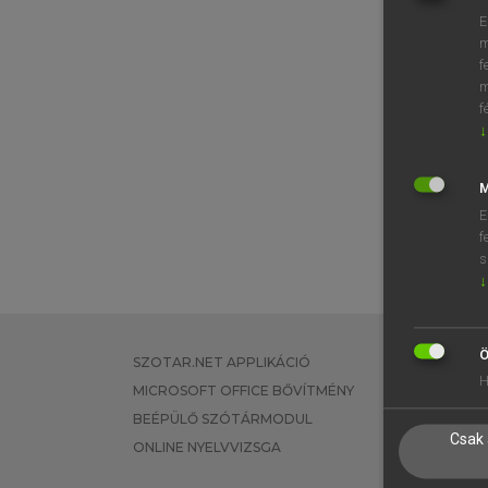
E
m
f
m
f
↓
M
E
f
s
↓
Ö
SZOTAR.NET APPLIKÁCIÓ
EGYÉNI FEL
H
MICROSOFT OFFICE BŐVÍTMÉNY
TANULÓKNA
BEÉPÜLŐ SZÓTÁRMODUL
OKTATÁSI I
Csak 
ONLINE NYELVVIZSGA
VÁLLALATI 