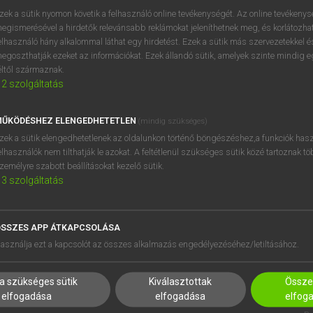
próbaverziójának elindítás
zek a sütik nyomon követik a felhasználó online tevékenységét. Az online tevékeny
BELÉPÉS
regisztrálok és
belépek
.
egismerésével a hirdetők relevánsabb reklámokat jeleníthetnek meg, és korlátozhat
elhasználó hány alkalommal láthat egy hirdetést. Ezek a sütik más szervezetekkel és
egoszthatják ezeket az információkat. Ezek állandó sütik, amelyek szinte mindig 
REGISZTRÁCIÓ
éltől származnak.
2
szolgáltatás
ŰKÖDÉSHEZ ELENGEDHETETLEN
(mindig szükséges)
zek a sütik elengedhetetlenek az oldalunkon történő böngészéshez,a funkciók hasz
elhasználók nem tilthatják le azokat. A feltétlenül szükséges sütik közé tartoznak t
zemélyre szabott beállításokat kezelő sütik.
3
szolgáltatás
SSZES APP ÁTKAPCSOLÁSA
HASZNÁLÓKNAK
SÚGÓ
asználja ezt a kapcsolót az összes alkalmazás engedélyezéséhez/letiltásához.
K
RÓLUNK
NTÉZMÉNYEKNEK
ELÉRHETŐSÉG
a szükséges sütik
Kiválasztottak
Összes
MEGOLDÁSOK
SÜTI BEÁLLÍTÁSOK
elfogadása
elfogadása
elfog