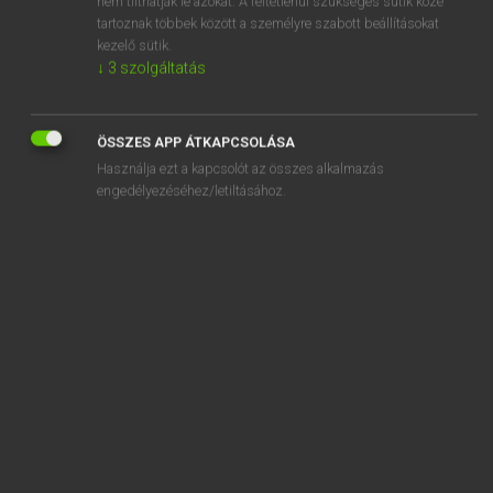
nem tilthatják le azokat. A feltétlenül szükséges sütik közé
tartoznak többek között a személyre szabott beállításokat
kezelő sütik.
SZOTAR.NET APPLIKÁCIÓ
↓
3
szolgáltatás
MICROSOFT OFFICE BŐVÍTMÉNY
BEÉPÜLŐ SZÓTÁRMODUL
ÖSSZES APP ÁTKAPCSOLÁSA
ONLINE NYELVVIZSGA
Használja ezt a kapcsolót az összes alkalmazás
engedélyezéséhez/letiltásához.
EGYÉNI FELHASZNÁLÓKNAK
TANULÓKNAK
OKTATÁSI INTÉZMÉNYEKNEK
VÁLLALATI MEGOLDÁSOK
SÚGÓ
RÓLUNK
ELÉRHETŐSÉG
SÜTI BEÁLLÍTÁSOK