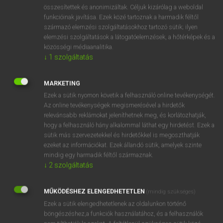
⚲ adulterer
keresése szótárainkban
összesítettek és anonimizáltak. Céljuk kizárólag a weboldal
funkcióinak javítása. Ezek közé tartoznak a harmadik féltől
származó elemzési szolgáltatásokhoz tartozó sütik; ilyen
elemzési szolgáltatások a látogatóelemzések, a hőtérképek és a
közösségi médiaanalitika.
DÍJMENTES ANGOL SZÓTÁR
↓
1
szolgáltatás
adult education
MARKETING
adulterant
Ezek a sütik nyomon követik a felhasználó online tevékenységét.
adulterate
Az online tevékenységek megismerésével a hirdetők
relevánsabb reklámokat jeleníthetnek meg, és korlátozhatják,
adulteration
hogy a felhasználó hány alkalommal láthat egy hirdetést. Ezek a
adulterer
sütik más szervezetekkel és hirdetőkkel is megoszthatják
ezeket az információkat. Ezek állandó sütik, amelyek szinte
adulteress
mindig egy harmadik féltől származnak.
adulterine
↓
2
szolgáltatás
adulterous
MŰKÖDÉSHEZ ELENGEDHETETLEN
(mindig szükséges)
adultery
Ezek a sütik elengedhetetlenek az oldalunkon történő
böngészéshez,a funkciók használatához, és a felhasználók