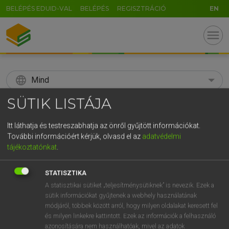
BELÉPÉS EDUID-VAL
BELÉPÉS
REGISZTRÁCIÓ
EN
menu
language
Mind
SÜTIK LISTÁJA
search
GR
Itt láthatja és testreszabhatja az önről gyűjtött információkat.
KERESÉS
További információért kérjük, olvasd el az
adatvédelmi
5
6
7
8
9
ö
ü
ó
tájékoztatónkat
.
r
t
z
u
i
o
p
ő
ú
Díjmentes angol szótár
STATISZTIKA
g
h
j
k
l
é
á
ű
Ω
A statisztikai sütiket „teljesítménysütiknek” is nevezik. Ezek a
fn
adulterer
házasságtörő (férfi)
sütik információkat gyűjtenek a webhely használatának
v
b
n
m
,
.
-
AltGr
módjáról, többek között arról, hogy milyen oldalakat keresett fel
és milyen linkekre kattintott. Ezek az információk a felhasználó
azonosítására nem használhatóak, mivel az adatok