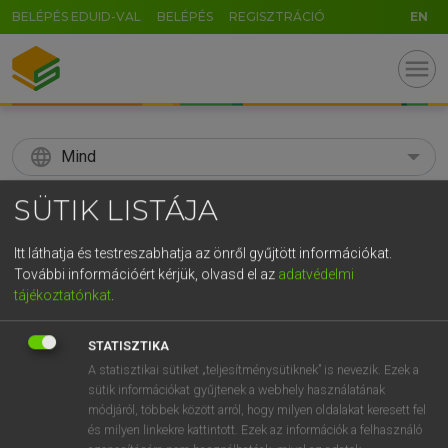
BELÉPÉS EDUID-VAL
BELÉPÉS
REGISZTRÁCIÓ
EN
menu
language
Mind
search
SÜTIK LISTÁJA
GR
KERESÉS
Itt láthatja és testreszabhatja az önről gyűjtött információkat.
5
6
7
8
9
ö
ü
ó
További információért kérjük, olvasd el az
adatvédelmi
tájékoztatónkat
.
r
t
z
u
i
o
p
ő
ú
Díjmentes angol szótár
STATISZTIKA
g
h
j
k
l
é
á
ű
Ω
mn
A statisztikai sütiket „teljesítménysütiknek” is nevezik. Ezek a
adulterant
(meg)hamisító
sütik információkat gyűjtenek a webhely használatának
v
b
n
m
,
.
-
AltGr
fn
hamisítószer
módjáról, többek között arról, hogy milyen oldalakat keresett fel
szennyezőanyag
és milyen linkekre kattintott. Ezek az információk a felhasználó