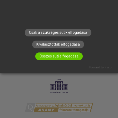
ELÉRHETŐSÉG
SÜTI BEÁLLÍTÁSOK
IRATKOZZ FEL HÍRLEVELÜNKRE!
Csak a szükséges sütik elfogadása
Kiválasztottak elfogadása
Összes süti elfogadása
Powered by Klaro!
LICENCSZERZŐDÉS
ADATVÉDELEM