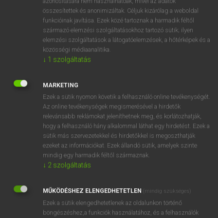
azonosítására nem használhatóak, mivel az adatok
szaporítóanyag
összesítettek és anonimizáltak. Céljuk kizárólag a weboldal
funkcióinak javítása. Ezek közé tartoznak a harmadik féltől
származó elemzési szolgáltatásokhoz tartozó sütik; ilyen
⚲ adulterant
keresése szótárainkban
elemzési szolgáltatások a látogatóelemzések, a hőtérképek és a
közösségi médiaanalitika.
↓
1
szolgáltatás
MARKETING
DÍJMENTES ANGOL SZÓTÁR
Ezek a sütik nyomon követik a felhasználó online tevékenységét.
Az online tevékenységek megismerésével a hirdetők
adulate
relevánsabb reklámokat jeleníthetnek meg, és korlátozhatják,
adulation
hogy a felhasználó hány alkalommal láthat egy hirdetést. Ezek a
sütik más szervezetekkel és hirdetőkkel is megoszthatják
adult
ezeket az információkat. Ezek állandó sütik, amelyek szinte
adult education
mindig egy harmadik féltől származnak.
↓
2
szolgáltatás
adulterant
adulterate
MŰKÖDÉSHEZ ELENGEDHETETLEN
(mindig szükséges)
adulteration
Ezek a sütik elengedhetetlenek az oldalunkon történő
böngészéshez,a funkciók használatához, és a felhasználók
adulterer