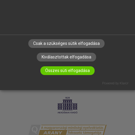
RÓLUNK
ELÉRHETŐSÉG
SÜTI BEÁLLÍTÁSOK
IRATKOZZ FEL HÍRLEVELÜNKRE!
Csak a szükséges sütik elfogadása
Kiválasztottak elfogadása
Összes süti elfogadása
Powered by Klaro!
LICENCSZERZŐDÉS
ADATVÉDELEM