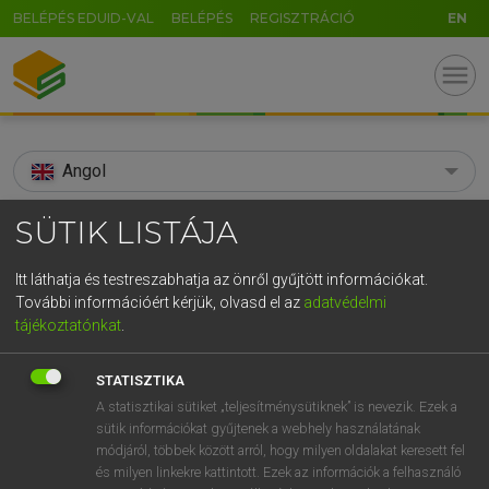
BELÉPÉS EDUID-VAL
BELÉPÉS
REGISZTRÁCIÓ
EN
menu
Angol
search
SÜTIK LISTÁJA
GR
KERESÉS
Itt láthatja és testreszabhatja az önről gyűjtött információkat.
5
6
7
8
9
ö
ü
ó
További információért kérjük, olvasd el az
adatvédelmi
TALÁLATOK
114 ms (27 db)
tájékoztatónkat
.
r
t
z
u
i
o
p
ő
ú
adulterer
adulterer
STATISZTIKA
g
h
j
k
l
é
á
ű
Ω
Díjmentes angol szótár
Angol−magyar egyetemes nagyszótár
A statisztikai sütiket „teljesítménysütiknek” is nevezik. Ezek a
sütik információkat gyűjtenek a webhely használatának
v
b
n
m
,
.
-
AltGr
módjáról, többek között arról, hogy milyen oldalakat keresett fel
Díjmentes angol szótár
arrow_forward_ios
és milyen linkekre kattintott. Ezek az információk a felhasználó