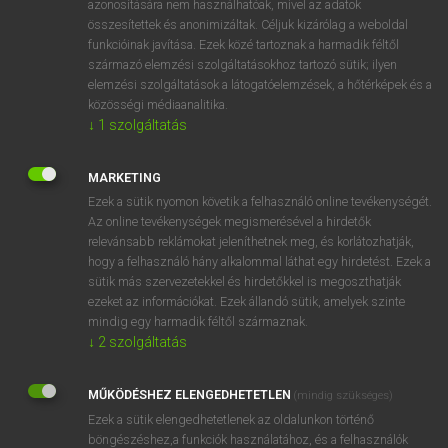
azonosítására nem használhatóak, mivel az adatok
összesítettek és anonimizáltak. Céljuk kizárólag a weboldal
fn
adulterer
házasságtörő (férfi)
funkcióinak javítása. Ezek közé tartoznak a harmadik féltől
származó elemzési szolgáltatásokhoz tartozó sütik; ilyen
elemzési szolgáltatások a látogatóelemzések, a hőtérképek és a
⚲ adulterer
keresése szótárainkban
közösségi médiaanalitika.
↓
1
szolgáltatás
MARKETING
Ezek a sütik nyomon követik a felhasználó online tevékenységét.
DÍJMENTES ANGOL SZÓTÁR
Az online tevékenységek megismerésével a hirdetők
relevánsabb reklámokat jeleníthetnek meg, és korlátozhatják,
adult education
hogy a felhasználó hány alkalommal láthat egy hirdetést. Ezek a
adulterant
sütik más szervezetekkel és hirdetőkkel is megoszthatják
ezeket az információkat. Ezek állandó sütik, amelyek szinte
adulterate
mindig egy harmadik féltől származnak.
adulteration
↓
2
szolgáltatás
adulterer
MŰKÖDÉSHEZ ELENGEDHETETLEN
(mindig szükséges)
adulteress
Ezek a sütik elengedhetetlenek az oldalunkon történő
adulterine
böngészéshez,a funkciók használatához, és a felhasználók