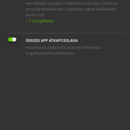
nem tilthatják le azokat. A feltétlenül szükséges sütik közé
adulterous
tartoznak többek között a személyre szabott beállításokat
adultery
kezelő sütik.
↓
3
szolgáltatás
ÖSSZES APP ÁTKAPCSOLÁSA
SZOTAR.NET APPLIKÁCIÓ
Használja ezt a kapcsolót az összes alkalmazás
engedélyezéséhez/letiltásához.
MICROSOFT OFFICE BŐVÍTMÉNY
BEÉPÜLŐ SZÓTÁRMODUL
ONLINE NYELVVIZSGA
EGYÉNI FELHASZNÁLÓKNAK
TANULÓKNAK
OKTATÁSI INTÉZMÉNYEKNEK
VÁLLALATI MEGOLDÁSOK
SÚGÓ