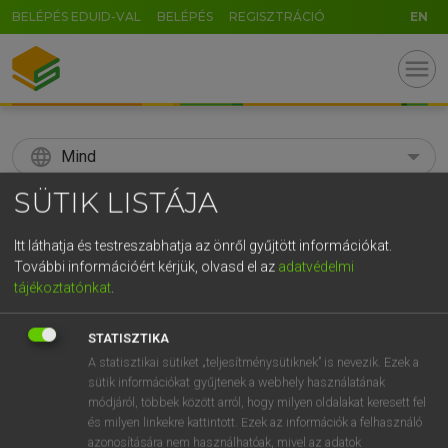
BELÉPÉS EDUID-VAL
BELÉPÉS
REGISZTRÁCIÓ
EN
menu
language
Mind
SÜTIK LISTÁJA
search
GR
Itt láthatja és testreszabhatja az önről gyűjtött információkat.
KERESÉS
További információért kérjük, olvasd el az
adatvédelmi
5
6
7
8
9
ö
ü
ó
tájékoztatónkat
.
r
t
z
u
i
o
p
ő
ú
Díjmentes angol szótár
STATISZTIKA
g
h
j
k
l
é
á
ű
Ω
A statisztikai sütiket „teljesítménysütiknek” is nevezik. Ezek a
fn
adultery
házasságtörés
sütik információkat gyűjtenek a webhely használatának
v
b
n
m
,
.
-
AltGr
módjáról, többek között arról, hogy milyen oldalakat keresett fel
és milyen linkekre kattintott. Ezek az információk a felhasználó
azonosítására nem használhatóak, mivel az adatok