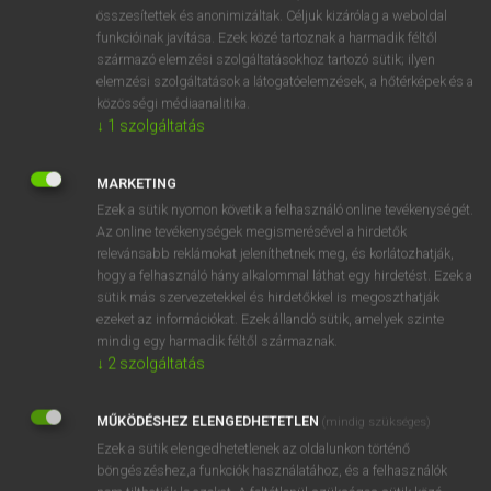
⚲ adultery
keresése szótárainkban
összesítettek és anonimizáltak. Céljuk kizárólag a weboldal
funkcióinak javítása. Ezek közé tartoznak a harmadik féltől
származó elemzési szolgáltatásokhoz tartozó sütik; ilyen
elemzési szolgáltatások a látogatóelemzések, a hőtérképek és a
közösségi médiaanalitika.
DÍJMENTES ANGOL SZÓTÁR
↓
1
szolgáltatás
adulterer
MARKETING
adulteress
Ezek a sütik nyomon követik a felhasználó online tevékenységét.
adulterine
Az online tevékenységek megismerésével a hirdetők
relevánsabb reklámokat jeleníthetnek meg, és korlátozhatják,
adulterous
hogy a felhasználó hány alkalommal láthat egy hirdetést. Ezek a
adultery
sütik más szervezetekkel és hirdetőkkel is megoszthatják
ezeket az információkat. Ezek állandó sütik, amelyek szinte
adulthood
mindig egy harmadik féltől származnak.
adumbrate
↓
2
szolgáltatás
A-dúr
MŰKÖDÉSHEZ ELENGEDHETETLEN
(mindig szükséges)
aduszín
Ezek a sütik elengedhetetlenek az oldalunkon történő
böngészéshez,a funkciók használatához, és a felhasználók