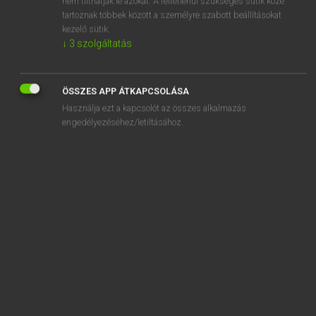
nem tilthatják le azokat. A feltétlenül szükséges sütik közé
tartoznak többek között a személyre szabott beállításokat
kezelő sütik.
SZOTAR.NET APPLIKÁCIÓ
↓
3
szolgáltatás
MICROSOFT OFFICE BŐVÍTMÉNY
BEÉPÜLŐ SZÓTÁRMODUL
ÖSSZES APP ÁTKAPCSOLÁSA
ONLINE NYELVVIZSGA
Használja ezt a kapcsolót az összes alkalmazás
engedélyezéséhez/letiltásához.
EGYÉNI FELHASZNÁLÓKNAK
TANULÓKNAK
OKTATÁSI INTÉZMÉNYEKNEK
VÁLLALATI MEGOLDÁSOK
SÚGÓ
RÓLUNK
ELÉRHETŐSÉG
SÜTI BEÁLLÍTÁSOK