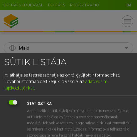
BELÉPÉS EDUID-VAL
BELÉPÉS
REGISZTRÁCIÓ
EN
menu
language
Mind
SÜTIK LISTÁJA
search
GR
Itt láthatja és testreszabhatja az önről gyűjtött információkat.
KERESÉS
További információért kérjük, olvasd el az
adatvédelmi
5
6
7
8
9
ö
ü
ó
tájékoztatónkat
.
r
t
z
u
i
o
p
ő
ú
Díjmentes angol szótár
STATISZTIKA
g
h
j
k
l
é
á
ű
Ω
A statisztikai sütiket „teljesítménysütiknek” is nevezik. Ezek a
fn
speech form
nyelvi alakzat/forma
sütik információkat gyűjtenek a webhely használatának
v
b
n
m
,
.
-
AltGr
módjáról, többek között arról, hogy milyen oldalakat keresett fel
és milyen linkekre kattintott. Ezek az információk a felhasználó
azonosítására nem használhatóak, mivel az adatok