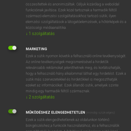
⚲ speech form
keresése szótárainkban
összesítettek és anonimizáltak. Céljuk kizárólag a weboldal
funkcióinak javítása. Ezek közé tartoznak a harmadik féltől
származó elemzési szolgáltatásokhoz tartozó sütik; ilyen
elemzési szolgáltatások a látogatóelemzések, a hőtérképek és a
közösségi médiaanalitika.
DÍJMENTES ANGOL SZÓTÁR
↓
1
szolgáltatás
speechcraft
MARKETING
speech day
Ezek a sütik nyomon követik a felhasználó online tevékenységét.
speech-day
Az online tevékenységek megismerésével a hirdetők
relevánsabb reklámokat jeleníthetnek meg, és korlátozhatják,
speech defect
hogy a felhasználó hány alkalommal láthat egy hirdetést. Ezek a
speech form
sütik más szervezetekkel és hirdetőkkel is megoszthatják
ezeket az információkat. Ezek állandó sütik, amelyek szinte
speechful
mindig egy harmadik féltől származnak.
speechify
↓
2
szolgáltatás
speech impediment
MŰKÖDÉSHEZ ELENGEDHETETLEN
(mindig szükséges)
speech island
Ezek a sütik elengedhetetlenek az oldalunkon történő
böngészéshez,a funkciók használatához, és a felhasználók