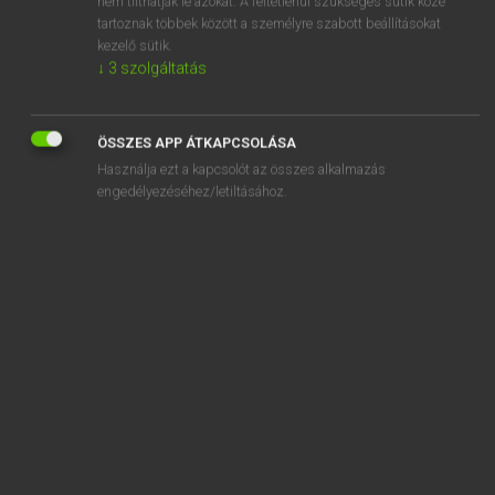
nem tilthatják le azokat. A feltétlenül szükséges sütik közé
tartoznak többek között a személyre szabott beállításokat
kezelő sütik.
SZOTAR.NET APPLIKÁCIÓ
↓
3
szolgáltatás
MICROSOFT OFFICE BŐVÍTMÉNY
BEÉPÜLŐ SZÓTÁRMODUL
ÖSSZES APP ÁTKAPCSOLÁSA
ONLINE NYELVVIZSGA
Használja ezt a kapcsolót az összes alkalmazás
engedélyezéséhez/letiltásához.
EGYÉNI FELHASZNÁLÓKNAK
TANULÓKNAK
OKTATÁSI INTÉZMÉNYEKNEK
VÁLLALATI MEGOLDÁSOK
SÚGÓ
RÓLUNK
ELÉRHETŐSÉG
SÜTI BEÁLLÍTÁSOK