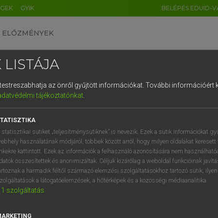
ÉGEK
GYIK
BELÉPÉS EDUID-V
ELŐZMÉNYEK
 LISTÁJA
és testreszabhatja az önről gyűjtött információkat.
További információért k
HU
DE
CN
FR
ES
IT
NL
RU
GR
adatvédelmi tájékoztatónkat
.
entes angol szótár
1
2
3
4
5
6
7
8
9
TATISZTIKA
fn
h day
tanévzáró ünnepély
q
w
e
r
t
z
u
i
 statisztikai sütiket „teljesítménysütiknek” is nevezik. Ezek a sütik információkat gy
ebhely használatának módjáról, többek között arról, hogy milyen oldalakat keresett 
a
s
d
f
g
h
j
k
l
é
inkekre kattintott. Ezek az információk a felhasználó azonosítására nem használható
datok összesítettek és anonimizáltak. Céljuk kizárólag a weboldal funkcióinak javít
ech day
keresése szótárainkban
í
y
x
c
v
b
n
m
,
.
artoznak a harmadik féltől származó elemzési szolgáltatásokhoz tartozó sütik; ilye
zolgáltatások a látogatóelemzések, a hőtérképek és a közösségi médiaanalitika.
1
szolgáltatás
MARKETING