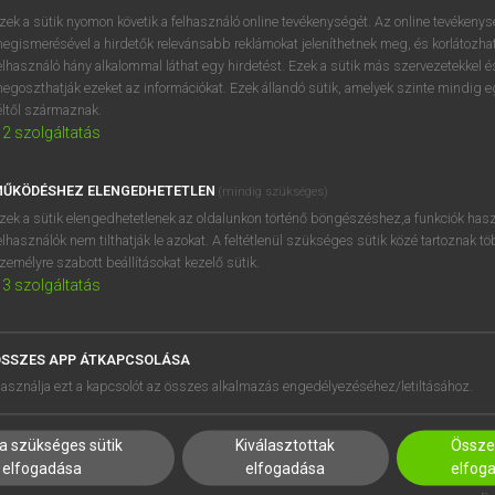
zek a sütik nyomon követik a felhasználó online tevékenységét. Az online tevékeny
egismerésével a hirdetők relevánsabb reklámokat jeleníthetnek meg, és korlátozhat
elhasználó hány alkalommal láthat egy hirdetést. Ezek a sütik más szervezetekkel és
egoszthatják ezeket az információkat. Ezek állandó sütik, amelyek szinte mindig 
éltől származnak.
2
szolgáltatás
ŰKÖDÉSHEZ ELENGEDHETETLEN
(mindig szükséges)
zek a sütik elengedhetetlenek az oldalunkon történő böngészéshez,a funkciók hasz
elhasználók nem tilthatják le azokat. A feltétlenül szükséges sütik közé tartoznak t
zemélyre szabott beállításokat kezelő sütik.
3
szolgáltatás
SSZES APP ÁTKAPCSOLÁSA
HASZNÁLÓKNAK
SÚGÓ
asználja ezt a kapcsolót az összes alkalmazás engedélyezéséhez/letiltásához.
K
RÓLUNK
NTÉZMÉNYEKNEK
ELÉRHETŐSÉG
a szükséges sütik
Kiválasztottak
Összes
MEGOLDÁSOK
SÜTI BEÁLLÍTÁSOK
elfogadása
elfogadása
elfog