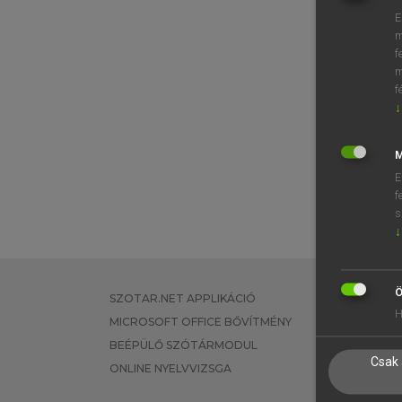
E
m
f
m
f
↓
M
E
f
s
↓
Ö
SZOTAR.NET APPLIKÁCIÓ
EGYÉNI FEL
H
MICROSOFT OFFICE BŐVÍTMÉNY
TANULÓKNA
BEÉPÜLŐ SZÓTÁRMODUL
OKTATÁSI I
Csak 
ONLINE NYELVVIZSGA
VÁLLALATI 