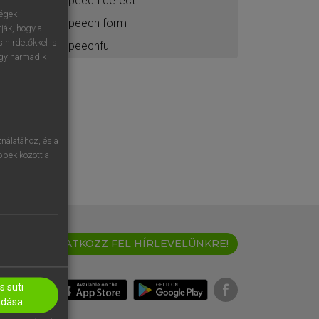
speech defect
ségek
speech form
ják, hogy a
 hirdetőkkel is
speechful
egy harmadik
nálatához, és a
öbbek között a
IRATKOZZ FEL HÍRLEVELÜNKRE!
 süti
adása