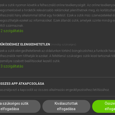
zek a sütik nyomon követik a felhasználó online tevékenységét. Az online tevékeny
egismerésével a hirdetők relevánsabb reklámokat jeleníthetnek meg, és korlátozhat
elhasználó hány alkalommal láthat egy hirdetést. Ezek a sütik más szervezetekkel és
egoszthatják ezeket az információkat. Ezek állandó sütik, amelyek szinte mindig 
éltől származnak.
2
szolgáltatás
ŰKÖDÉSHEZ ELENGEDHETETLEN
(mindig szükséges)
zek a sütik elengedhetetlenek az oldalunkon történő böngészéshez,a funkciók hasz
elhasználók nem tilthatják le azokat. A feltétlenül szükséges sütik közé tartoznak t
zemélyre szabott beállításokat kezelő sütik.
3
szolgáltatás
SSZES APP ÁTKAPCSOLÁSA
HASZNÁLÓKNAK
SÚGÓ
asználja ezt a kapcsolót az összes alkalmazás engedélyezéséhez/letiltásához.
K
RÓLUNK
NTÉZMÉNYEKNEK
ELÉRHETŐSÉG
a szükséges sütik
Kiválasztottak
Összes
MEGOLDÁSOK
SÜTI BEÁLLÍTÁSOK
elfogadása
elfogadása
elfog