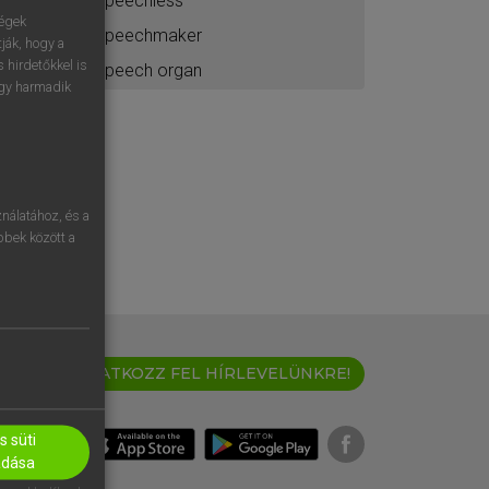
speechless
ségek
speechmaker
ják, hogy a
 hirdetőkkel is
speech organ
egy harmadik
nálatához, és a
öbbek között a
IRATKOZZ FEL HÍRLEVELÜNKRE!
 süti
adása