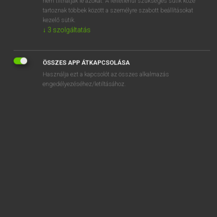
nem tilthatják le azokat. A feltétlenül szükséges sütik közé
tartoznak többek között a személyre szabott beállításokat
kezelő sütik.
SZOTAR.NET APPLIKÁCIÓ
↓
3
szolgáltatás
MICROSOFT OFFICE BŐVÍTMÉNY
BEÉPÜLŐ SZÓTÁRMODUL
ÖSSZES APP ÁTKAPCSOLÁSA
ONLINE NYELVVIZSGA
Használja ezt a kapcsolót az összes alkalmazás
engedélyezéséhez/letiltásához.
EGYÉNI FELHASZNÁLÓKNAK
TANULÓKNAK
OKTATÁSI INTÉZMÉNYEKNEK
VÁLLALATI MEGOLDÁSOK
SÚGÓ
RÓLUNK
ELÉRHETŐSÉG
SÜTI BEÁLLÍTÁSOK