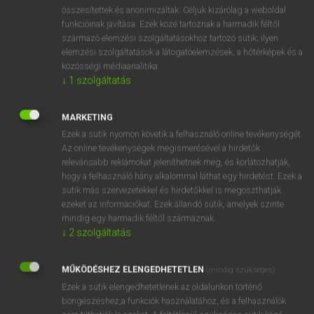
⚲ speech island
keresése szótárainkban
összesítettek és anonimizáltak. Céljuk kizárólag a weboldal
funkcióinak javítása. Ezek közé tartoznak a harmadik féltől
származó elemzési szolgáltatásokhoz tartozó sütik; ilyen
elemzési szolgáltatások a látogatóelemzések, a hőtérképek és a
közösségi médiaanalitika.
DÍJMENTES ANGOL SZÓTÁR
↓
1
szolgáltatás
speech form
MARKETING
speechful
Ezek a sütik nyomon követik a felhasználó online tevékenységét.
speechify
Az online tevékenységek megismerésével a hirdetők
relevánsabb reklámokat jeleníthetnek meg, és korlátozhatják,
speech impediment
hogy a felhasználó hány alkalommal láthat egy hirdetést. Ezek a
speech island
sütik más szervezetekkel és hirdetőkkel is megoszthatják
ezeket az információkat. Ezek állandó sütik, amelyek szinte
speechless
mindig egy harmadik féltől származnak.
speechmaker
↓
2
szolgáltatás
speech organ
MŰKÖDÉSHEZ ELENGEDHETETLEN
(mindig szükséges)
speech recognition
Ezek a sütik elengedhetetlenek az oldalunkon történő
böngészéshez,a funkciók használatához, és a felhasználók