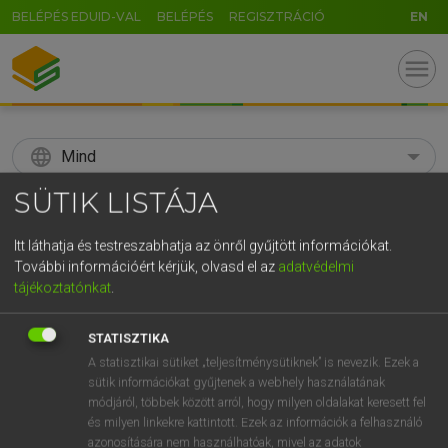
BELÉPÉS EDUID-VAL
BELÉPÉS
REGISZTRÁCIÓ
EN
menu
language
Mind
SÜTIK LISTÁJA
search
GR
Itt láthatja és testreszabhatja az önről gyűjtött információkat.
KERESÉS
További információért kérjük, olvasd el az
adatvédelmi
5
6
7
8
9
ö
ü
ó
tájékoztatónkat
.
r
t
z
u
i
o
p
ő
ú
Díjmentes angol szótár
STATISZTIKA
g
h
j
k
l
é
á
ű
Ω
A statisztikai sütiket „teljesítménysütiknek” is nevezik. Ezek a
fn
speech island
nyelvjárási sziget
sütik információkat gyűjtenek a webhely használatának
v
b
n
m
,
.
-
AltGr
módjáról, többek között arról, hogy milyen oldalakat keresett fel
és milyen linkekre kattintott. Ezek az információk a felhasználó
azonosítására nem használhatóak, mivel az adatok