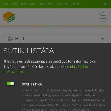
BELÉPÉS EDUID-VAL
BELÉPÉS
REGISZTRÁCIÓ
EN
menu
language
Mind
SÜTIK LISTÁJA
search
GR
Itt láthatja és testreszabhatja az önről gyűjtött információkat.
KERESÉS
További információért kérjük, olvasd el az
adatvédelmi
5
6
7
8
9
ö
ü
ó
tájékoztatónkat
.
r
t
z
u
i
o
p
ő
ú
Díjmentes angol szótár
STATISZTIKA
g
h
j
k
l
é
á
ű
Ω
A statisztikai sütiket „teljesítménysütiknek” is nevezik. Ezek a
fn
abacus
(golyós) számológép
sütik információkat gyűjtenek a webhely használatának
v
b
n
m
,
.
-
AltGr
abakusz
módjáról, többek között arról, hogy milyen oldalakat keresett fel
és milyen linkekre kattintott. Ezek az információk a felhasználó
azonosítására nem használhatóak, mivel az adatok