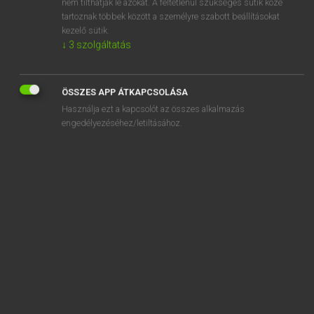
nem tilthatják le azokat. A feltétlenül szükséges sütik közé
tartoznak többek között a személyre szabott beállításokat
kezelő sütik.
↓
3
szolgáltatás
SZOTAR.NET APPLIKÁCIÓ
MICROSOFT OFFICE BŐVÍTMÉNY
ÖSSZES APP ÁTKAPCSOLÁSA
BEÉPÜLŐ SZÓTÁRMODUL
Használja ezt a kapcsolót az összes alkalmazás
ONLINE NYELVVIZSGA
engedélyezéséhez/letiltásához.
EGYÉNI FELHASZNÁLÓKNAK
TANULÓKNAK
OKTATÁSI INTÉZMÉNYEKNEK
VÁLLALATI MEGOLDÁSOK
SÚGÓ
RÓLUNK
ELÉRHETŐSÉG
SÜTI BEÁLLÍTÁSOK