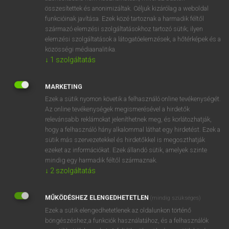
összesítettek és anonimizáltak. Céljuk kizárólag a weboldal
⚲ abacus
keresése szótárainkban
funkcióinak javítása. Ezek közé tartoznak a harmadik féltől
származó elemzési szolgáltatásokhoz tartozó sütik; ilyen
elemzési szolgáltatások a látogatóelemzések, a hőtérképek és a
közösségi médiaanalitika.
↓
1
szolgáltatás
DÍJMENTES ANGOL SZÓTÁR
AAA
MARKETING
Ezek a sütik nyomon követik a felhasználó online tevékenységét.
aardvark
Az online tevékenységek megismerésével a hirdetők
Aaron
relevánsabb reklámokat jeleníthetnek meg, és korlátozhatják,
hogy a felhasználó hány alkalommal láthat egy hirdetést. Ezek a
aback
sütik más szervezetekkel és hirdetőkkel is megoszthatják
ezeket az információkat. Ezek állandó sütik, amelyek szinte
abacus
mindig egy harmadik féltől származnak.
abaft
↓
2
szolgáltatás
abajgat
MŰKÖDÉSHEZ ELENGEDHETETLEN
(mindig szükséges)
abalone
Ezek a sütik elengedhetetlenek az oldalunkon történő
abandon
böngészéshez,a funkciók használatához, és a felhasználók