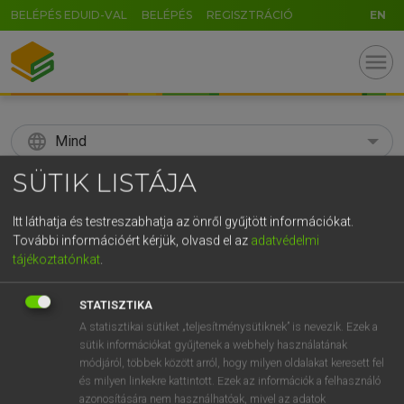
BELÉPÉS EDUID-VAL
BELÉPÉS
REGISZTRÁCIÓ
EN
menu
language
Mind
SÜTIK LISTÁJA
search
GR
Itt láthatja és testreszabhatja az önről gyűjtött információkat.
KERESÉS
További információért kérjük, olvasd el az
adatvédelmi
5
6
7
8
9
ö
ü
ó
tájékoztatónkat
.
r
t
z
u
i
o
p
ő
ú
Díjmentes angol szótár
STATISZTIKA
g
h
j
k
l
é
á
ű
Ω
A statisztikai sütiket „teljesítménysütiknek” is nevezik. Ezek a
AAA
amerikai autóklub
sütik információkat gyűjtenek a webhely használatának
v
b
n
m
,
.
-
AltGr
módjáról, többek között arról, hogy milyen oldalakat keresett fel
és milyen linkekre kattintott. Ezek az információk a felhasználó
azonosítására nem használhatóak, mivel az adatok