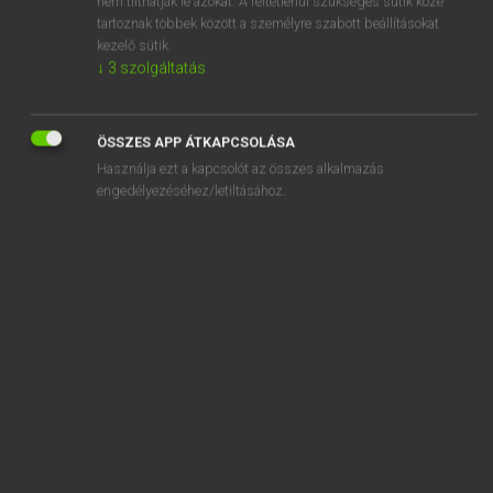
nem tilthatják le azokat. A feltétlenül szükséges sütik közé
tartoznak többek között a személyre szabott beállításokat
kezelő sütik.
SZOTAR.NET APPLIKÁCIÓ
↓
3
szolgáltatás
MICROSOFT OFFICE BŐVÍTMÉNY
BEÉPÜLŐ SZÓTÁRMODUL
ÖSSZES APP ÁTKAPCSOLÁSA
ONLINE NYELVVIZSGA
Használja ezt a kapcsolót az összes alkalmazás
engedélyezéséhez/letiltásához.
EGYÉNI FELHASZNÁLÓKNAK
TANULÓKNAK
OKTATÁSI INTÉZMÉNYEKNEK
VÁLLALATI MEGOLDÁSOK
SÚGÓ
RÓLUNK
ELÉRHETŐSÉG
SÜTI BEÁLLÍTÁSOK