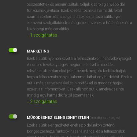
⚲ AAA
keresése szótárainkban
összesítettek és anonimizáltak. Céljuk kizárólag a weboldal
funkcióinak javítása. Ezek közé tartoznak a harmadik féltől
származó elemzési szolgáltatásokhoz tartozó sütik; ilyen
elemzési szolgáltatások a látogatóelemzések, a hőtérképek és a
közösségi médiaanalitika.
DÍJMENTES ANGOL SZÓTÁR
↓
1
szolgáltatás
à
MARKETING
Á
Ezek a sütik nyomon követik a felhasználó online tevékenységét.
A1
Az online tevékenységek megismerésével a hirdetők
relevánsabb reklámokat jeleníthetnek meg, és korlátozhatják,
AA
hogy a felhasználó hány alkalommal láthat egy hirdetést. Ezek a
AAA
sütik más szervezetekkel és hirdetőkkel is megoszthatják
ezeket az információkat. Ezek állandó sütik, amelyek szinte
aardvark
mindig egy harmadik féltől származnak.
Aaron
↓
2
szolgáltatás
aback
MŰKÖDÉSHEZ ELENGEDHETETLEN
(mindig szükséges)
abacus
Ezek a sütik elengedhetetlenek az oldalunkon történő
böngészéshez,a funkciók használatához, és a felhasználók