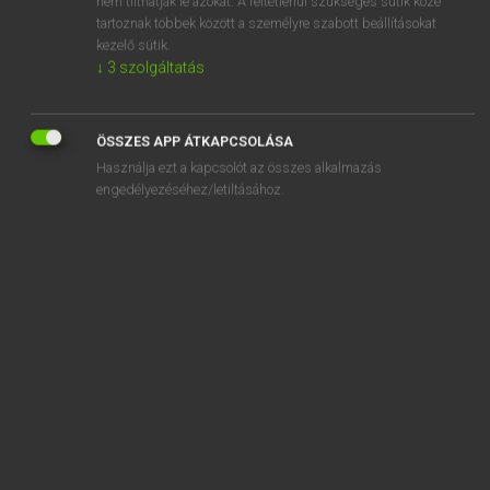
nem tilthatják le azokat. A feltétlenül szükséges sütik közé
tartoznak többek között a személyre szabott beállításokat
kezelő sütik.
SZOTAR.NET APPLIKÁCIÓ
↓
3
szolgáltatás
MICROSOFT OFFICE BŐVÍTMÉNY
BEÉPÜLŐ SZÓTÁRMODUL
ÖSSZES APP ÁTKAPCSOLÁSA
ONLINE NYELVVIZSGA
Használja ezt a kapcsolót az összes alkalmazás
engedélyezéséhez/letiltásához.
EGYÉNI FELHASZNÁLÓKNAK
TANULÓKNAK
OKTATÁSI INTÉZMÉNYEKNEK
VÁLLALATI MEGOLDÁSOK
SÚGÓ
RÓLUNK
ELÉRHETŐSÉG
SÜTI BEÁLLÍTÁSOK