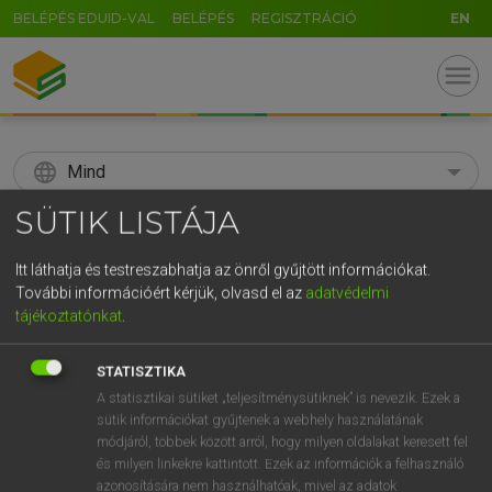
BELÉPÉS EDUID-VAL
BELÉPÉS
REGISZTRÁCIÓ
EN
menu
language
Mind
SÜTIK LISTÁJA
search
GR
Itt láthatja és testreszabhatja az önről gyűjtött információkat.
KERESÉS
További információért kérjük, olvasd el az
adatvédelmi
5
6
7
8
9
ö
ü
ó
tájékoztatónkat
.
r
t
z
u
i
o
p
ő
ú
Díjmentes angol szótár
STATISZTIKA
g
h
j
k
l
é
á
ű
Ω
A statisztikai sütiket „teljesítménysütiknek” is nevezik. Ezek a
fn
abalone
kaliforniai ehető kagyló
sütik információkat gyűjtenek a webhely használatának
v
b
n
m
,
.
-
AltGr
módjáról, többek között arról, hogy milyen oldalakat keresett fel
és milyen linkekre kattintott. Ezek az információk a felhasználó
azonosítására nem használhatóak, mivel az adatok