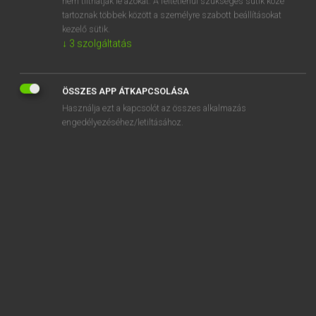
nem tilthatják le azokat. A feltétlenül szükséges sütik közé
tartoznak többek között a személyre szabott beállításokat
kezelő sütik.
SZOTAR.NET APPLIKÁCIÓ
↓
3
szolgáltatás
MICROSOFT OFFICE BŐVÍTMÉNY
BEÉPÜLŐ SZÓTÁRMODUL
ÖSSZES APP ÁTKAPCSOLÁSA
ONLINE NYELVVIZSGA
Használja ezt a kapcsolót az összes alkalmazás
engedélyezéséhez/letiltásához.
EGYÉNI FELHASZNÁLÓKNAK
TANULÓKNAK
OKTATÁSI INTÉZMÉNYEKNEK
VÁLLALATI MEGOLDÁSOK
SÚGÓ
RÓLUNK
ELÉRHETŐSÉG
SÜTI BEÁLLÍTÁSOK