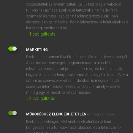
⚲ Aaron
keresése szótárainkban
összesítettek és anonimizáltak. Céljuk kizárólag a weboldal
funkcióinak javítása. Ezek közé tartoznak a harmadik féltől
származó elemzési szolgáltatásokhoz tartozó sütik; ilyen
elemzési szolgáltatások a látogatóelemzések, a hőtérképek és a
közösségi médiaanalitika.
DÍJMENTES ANGOL SZÓTÁR
↓
1
szolgáltatás
A1
MARKETING
AA
Ezek a sütik nyomon követik a felhasználó online tevékenységét.
AAA
Az online tevékenységek megismerésével a hirdetők
relevánsabb reklámokat jeleníthetnek meg, és korlátozhatják,
aardvark
hogy a felhasználó hány alkalommal láthat egy hirdetést. Ezek a
Aaron
sütik más szervezetekkel és hirdetőkkel is megoszthatják
ezeket az információkat. Ezek állandó sütik, amelyek szinte
aback
mindig egy harmadik féltől származnak.
abacus
↓
2
szolgáltatás
abaft
MŰKÖDÉSHEZ ELENGEDHETETLEN
(mindig szükséges)
abajgat
Ezek a sütik elengedhetetlenek az oldalunkon történő
böngészéshez,a funkciók használatához, és a felhasználók