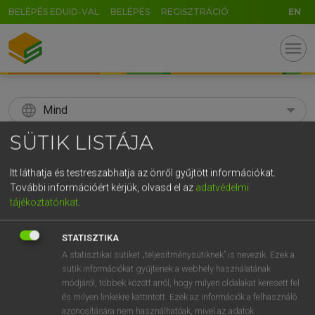
BELÉPÉS EDUID-VAL
BELÉPÉS
REGISZTRÁCIÓ
EN
menu
language
Mind
SÜTIK LISTÁJA
search
GR
Itt láthatja és testreszabhatja az önről gyűjtött információkat.
KERESÉS
További információért kérjük, olvasd el az
adatvédelmi
5
6
7
8
9
ö
ü
ó
tájékoztatónkat
.
r
t
z
u
i
o
p
ő
ú
Díjmentes angol szótár
STATISZTIKA
g
h
j
k
l
é
á
ű
Ω
A statisztikai sütiket „teljesítménysütiknek” is nevezik. Ezek a
tul
Aaron
Áron
sütik információkat gyűjtenek a webhely használatának
v
b
n
m
,
.
-
AltGr
módjáról, többek között arról, hogy milyen oldalakat keresett fel
és milyen linkekre kattintott. Ezek az információk a felhasználó
azonosítására nem használhatóak, mivel az adatok