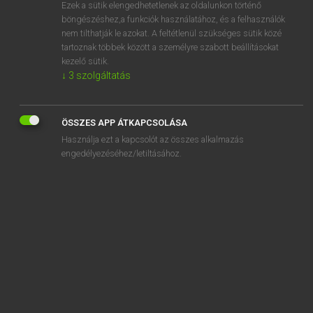
Ezek a sütik elengedhetetlenek az oldalunkon történő
böngészéshez,a funkciók használatához, és a felhasználók
nem tilthatják le azokat. A feltétlenül szükséges sütik közé
Magay Tamás
tartoznak többek között a személyre szabott beállításokat
ANGOL−MAGYAR SZÓTÁR
kezelő sütik.
↓
3
szolgáltatás
Kapcsolódó anyagok
speak of
ÖSSZES APP ÁTKAPCSOLÁSA
speak out
Használja ezt a kapcsolót az összes alkalmazás
speak to
engedélyezéséhez/letiltásához.
speak up
speak up for
spear
spear carrier
spearhead
spearmint