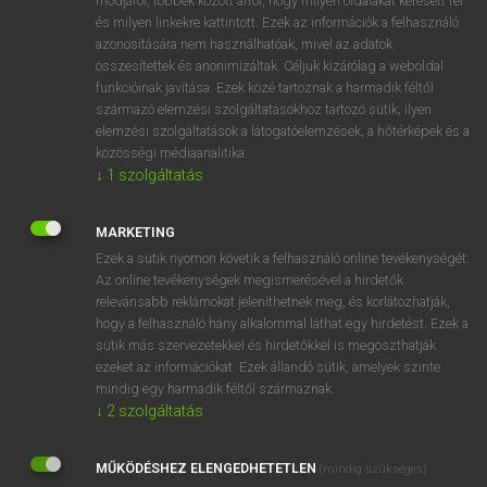
módjáról, többek között arról, hogy milyen oldalakat keresett fel
és milyen linkekre kattintott. Ezek az információk a felhasználó
VAN ELŐFIZETÉSED?
azonosítására nem használhatóak, mivel az adatok
összesítettek és anonimizáltak. Céljuk kizárólag a weboldal
Van előfizetésem a teljes szócikk megtekintéséhez.
funkcióinak javítása. Ezek közé tartoznak a harmadik féltől
származó elemzési szolgáltatásokhoz tartozó sütik; ilyen
BELÉPÉS
elemzési szolgáltatások a látogatóelemzések, a hőtérképek és a
közösségi médiaanalitika.
↓
1
szolgáltatás
MARKETING
Ezek a sütik nyomon követik a felhasználó online tevékenységét.
Az online tevékenységek megismerésével a hirdetők
NINCS ELŐFIZETÉSED?
relevánsabb reklámokat jeleníthetnek meg, és korlátozhatják,
Nincs regisztrációm és előfizetésem. A szótár 2 órás,
hogy a felhasználó hány alkalommal láthat egy hirdetést. Ezek a
díjmentes próbaverziójának elindításához regisztrálok és
sütik más szervezetekkel és hirdetőkkel is megoszthatják
belépek
.
ezeket az információkat. Ezek állandó sütik, amelyek szinte
mindig egy harmadik féltől származnak.
↓
2
szolgáltatás
REGISZTRÁCIÓ
MŰKÖDÉSHEZ ELENGEDHETETLEN
(mindig szükséges)