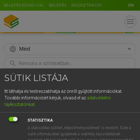
BELÉPÉS EDUID-VAL
BELÉPÉS
REGISZTRÁCIÓ
EN
menu
language
Mind
search
SÜTIK LISTÁJA
GR
KERESÉS
5
6
7
8
9
ö
ü
ó
Itt láthatja és testreszabhatja az önről gyűjtött információkat.
További információért kérjük, olvasd el az
adatvédelmi
r
t
z
u
i
o
p
ő
ú
MAGAY TAMÁS
tájékoztatónkat
.
Angol−magyar szótár
g
h
j
k
l
é
á
ű
Ω
STATISZTIKA
v
b
n
m
,
.
-
AltGr
A statisztikai sütiket „teljesítménysütiknek” is nevezik. Ezek a
sütik információkat gyűjtenek a webhely használatának