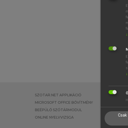
E
m
f
m
f
↓
M
E
f
s
↓
Ö
SZOTAR.NET APPLIKÁCIÓ
EGYÉNI FEL
H
MICROSOFT OFFICE BŐVÍTMÉNY
TANULÓKNA
BEÉPÜLŐ SZÓTÁRMODUL
OKTATÁSI I
Csak 
ONLINE NYELVVIZSGA
VÁLLALATI 