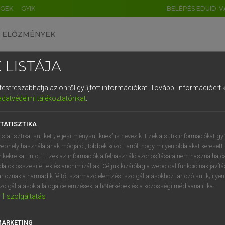
ÉGEK
GYIK
BELÉPÉS EDUID-V
ELŐZMÉNYEK
 LISTÁJA
és testreszabhatja az önről gyűjtött információkat.
További információért k
HU
DE
CN
FR
ES
IT
NL
RU
GR
adatvédelmi tájékoztatónkat
.
Y TAMÁS
1
2
3
4
5
6
7
8
9
l−magyar szótár
TATISZTIKA
q
w
e
r
t
z
u
i
 statisztikai sütiket „teljesítménysütiknek” is nevezik. Ezek a sütik információkat gy
ebhely használatának módjáról, többek között arról, hogy milyen oldalakat keresett 
a
s
d
f
g
h
j
k
l
é
inkekre kattintott. Ezek az információk a felhasználó azonosítására nem használható
datok összesítettek és anonimizáltak. Céljuk kizárólag a weboldal funkcióinak javít
í
y
x
c
v
b
n
m
,
.
artoznak a harmadik féltől származó elemzési szolgáltatásokhoz tartozó sütik; ilye
zolgáltatások a látogatóelemzések, a hőtérképek és a közösségi médiaanalitika.
VAN ELŐFIZETÉSED?
NINCS ELŐFIZETÉSED
1
szolgáltatás
előfizetésem a teljes szócikk
Nincs regisztrációm és előfiz
megtekintéséhez.
A szótár 2 órás, díjmente
MARKETING