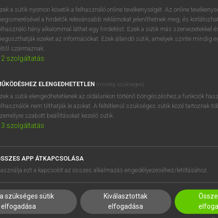
próbaverziójának elindítás
zek a sütik nyomon követik a felhasználó online tevékenységét. Az online tevékeny
BELÉPÉS
regisztrálok és
belépek
.
egismerésével a hirdetők relevánsabb reklámokat jeleníthetnek meg, és korlátozhat
elhasználó hány alkalommal láthat egy hirdetést. Ezek a sütik más szervezetekkel és
egoszthatják ezeket az információkat. Ezek állandó sütik, amelyek szinte mindig 
REGISZTRÁCIÓ
éltől származnak.
2
szolgáltatás
ŰKÖDÉSHEZ ELENGEDHETETLEN
(mindig szükséges)
zek a sütik elengedhetetlenek az oldalunkon történő böngészéshez,a funkciók hasz
elhasználók nem tilthatják le azokat. A feltétlenül szükséges sütik közé tartoznak t
zemélyre szabott beállításokat kezelő sütik.
3
szolgáltatás
SSZES APP ÁTKAPCSOLÁSA
HASZNÁLÓKNAK
SÚGÓ
asználja ezt a kapcsolót az összes alkalmazás engedélyezéséhez/letiltásához.
K
RÓLUNK
NTÉZMÉNYEKNEK
ELÉRHETŐSÉG
a szükséges sütik
Kiválasztottak
Összes
MEGOLDÁSOK
SÜTI BEÁLLÍTÁSOK
elfogadása
elfogadása
elfog