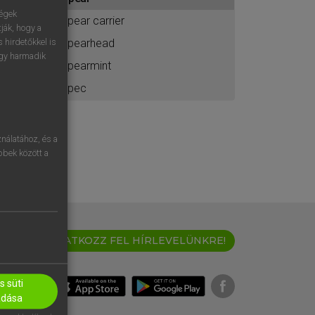
ához
ségek
spear carrier
ják, hogy a
spearhead
 hirdetőkkel is
egy harmadik
spearmint
spec
nálatához, és a
öbbek között a
IRATKOZZ FEL HÍRLEVELÜNKRE!
 süti
adása