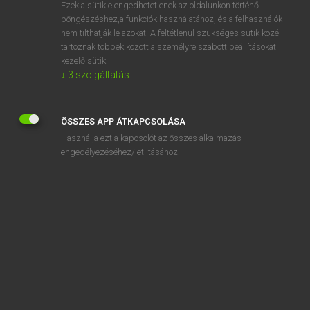
Ezek a sütik elengedhetetlenek az oldalunkon történő
böngészéshez,a funkciók használatához, és a felhasználók
nem tilthatják le azokat. A feltétlenül szükséges sütik közé
Magay Tamás
tartoznak többek között a személyre szabott beállításokat
ANGOL−MAGYAR SZÓTÁR
kezelő sütik.
↓
3
szolgáltatás
Kapcsolódó anyagok
speak for
ÖSSZES APP ÁTKAPCSOLÁSA
speaking
Használja ezt a kapcsolót az összes alkalmazás
-speaking
engedélyezéséhez/letiltásához.
speak of
speak out
speak to
speak up
speak up for
spear