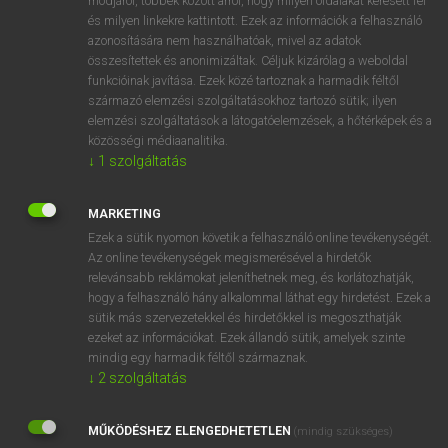
módjáról, többek között arról, hogy milyen oldalakat keresett fel
és milyen linkekre kattintott. Ezek az információk a felhasználó
VAN ELŐFIZETÉSED?
azonosítására nem használhatóak, mivel az adatok
összesítettek és anonimizáltak. Céljuk kizárólag a weboldal
Van előfizetésem a teljes szócikk megtekintéséhez.
funkcióinak javítása. Ezek közé tartoznak a harmadik féltől
származó elemzési szolgáltatásokhoz tartozó sütik; ilyen
BELÉPÉS
elemzési szolgáltatások a látogatóelemzések, a hőtérképek és a
közösségi médiaanalitika.
↓
1
szolgáltatás
MARKETING
Ezek a sütik nyomon követik a felhasználó online tevékenységét.
Az online tevékenységek megismerésével a hirdetők
NINCS ELŐFIZETÉSED?
relevánsabb reklámokat jeleníthetnek meg, és korlátozhatják,
Nincs regisztrációm és előfizetésem. A szótár 2 órás,
hogy a felhasználó hány alkalommal láthat egy hirdetést. Ezek a
díjmentes próbaverziójának elindításához regisztrálok és
sütik más szervezetekkel és hirdetőkkel is megoszthatják
belépek
.
ezeket az információkat. Ezek állandó sütik, amelyek szinte
mindig egy harmadik féltől származnak.
↓
2
szolgáltatás
REGISZTRÁCIÓ
MŰKÖDÉSHEZ ELENGEDHETETLEN
(mindig szükséges)