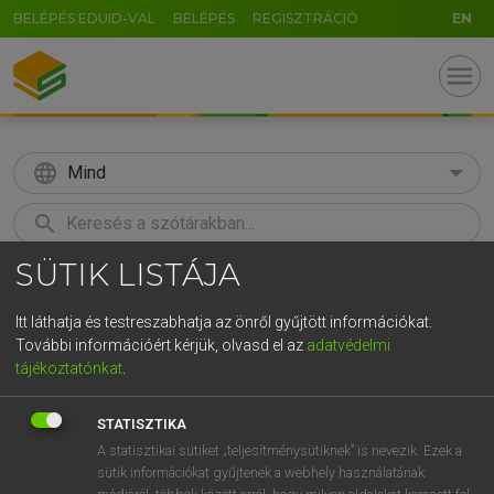
BELÉPÉS EDUID-VAL
BELÉPÉS
REGISZTRÁCIÓ
EN
menu
language
Mind
search
SÜTIK LISTÁJA
GR
KERESÉS
5
6
7
8
9
ö
ü
ó
Itt láthatja és testreszabhatja az önről gyűjtött információkat.
További információért kérjük, olvasd el az
adatvédelmi
r
t
z
u
i
o
p
ő
ú
MAGAY TAMÁS
tájékoztatónkat
.
Angol−magyar szótár
g
h
j
k
l
é
á
ű
Ω
STATISZTIKA
v
b
n
m
,
.
-
AltGr
A statisztikai sütiket „teljesítménysütiknek” is nevezik. Ezek a
sütik információkat gyűjtenek a webhely használatának