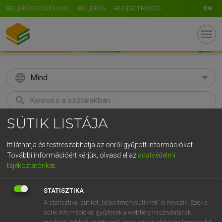
BELÉPÉS EDUID-VAL
BELÉPÉS
REGISZTRÁCIÓ
EN
menu
language
Mind
search
SÜTIK LISTÁJA
GR
KERESÉS
5
6
7
8
9
ö
ü
ó
Itt láthatja és testreszabhatja az önről gyűjtött információkat.
További információért kérjük, olvasd el az
adatvédelmi
r
t
z
u
i
o
p
ő
ú
MAGAY TAMÁS
tájékoztatónkat
.
Angol−magyar szótár
g
h
j
k
l
é
á
ű
Ω
STATISZTIKA
v
b
n
m
,
.
-
AltGr
A statisztikai sütiket „teljesítménysütiknek” is nevezik. Ezek a
sütik információkat gyűjtenek a webhely használatának