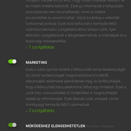
módjáról, többek között arról, hogy milyen oldalakat keresett fel
és milyen linkekre kattintott. Ezek az információk a felhasználó
VAN ELŐFIZETÉSED?
azonosítására nem használhatóak, mivel az adatok
összesítettek és anonimizáltak. Céljuk kizárólag a weboldal
Van előfizetésem a teljes szócikk megtekintéséhez.
funkcióinak javítása. Ezek közé tartoznak a harmadik féltől
származó elemzési szolgáltatásokhoz tartozó sütik; ilyen
BELÉPÉS
elemzési szolgáltatások a látogatóelemzések, a hőtérképek és a
közösségi médiaanalitika.
↓
1
szolgáltatás
MARKETING
Ezek a sütik nyomon követik a felhasználó online tevékenységét.
Az online tevékenységek megismerésével a hirdetők
NINCS ELŐFIZETÉSED?
relevánsabb reklámokat jeleníthetnek meg, és korlátozhatják,
Nincs regisztrációm és előfizetésem. A szótár 2 órás,
hogy a felhasználó hány alkalommal láthat egy hirdetést. Ezek a
díjmentes próbaverziójának elindításához regisztrálok és
sütik más szervezetekkel és hirdetőkkel is megoszthatják
belépek
.
ezeket az információkat. Ezek állandó sütik, amelyek szinte
mindig egy harmadik féltől származnak.
↓
2
szolgáltatás
REGISZTRÁCIÓ
MŰKÖDÉSHEZ ELENGEDHETETLEN
(mindig szükséges)