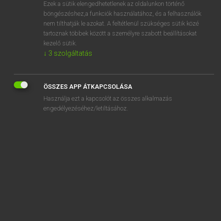
Ezek a sütik elengedhetetlenek az oldalunkon történő
böngészéshez,a funkciók használatához, és a felhasználók
nem tilthatják le azokat. A feltétlenül szükséges sütik közé
Magay Tamás
tartoznak többek között a személyre szabott beállításokat
ANGOL−MAGYAR SZÓTÁR
kezelő sütik.
↓
3
szolgáltatás
Kapcsolódó anyagok
speakerphone
ÖSSZES APP ÁTKAPCSOLÁSA
speak for
Használja ezt a kapcsolót az összes alkalmazás
speaking
engedélyezéséhez/letiltásához.
-speaking
speak of
speak out
speak to
speak up
speak up for