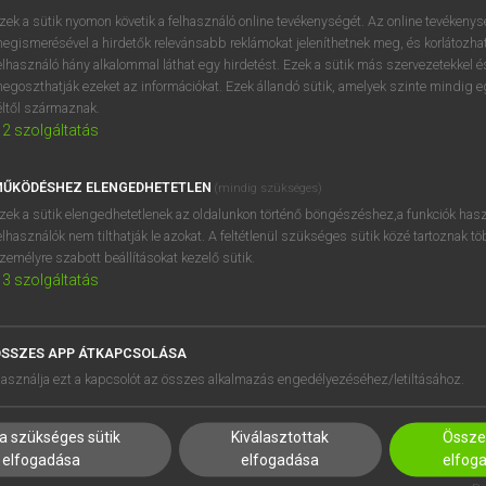
próbaverziójának elindítás
zek a sütik nyomon követik a felhasználó online tevékenységét. Az online tevékeny
BELÉPÉS
regisztrálok és
belépek
.
egismerésével a hirdetők relevánsabb reklámokat jeleníthetnek meg, és korlátozhat
elhasználó hány alkalommal láthat egy hirdetést. Ezek a sütik más szervezetekkel és
egoszthatják ezeket az információkat. Ezek állandó sütik, amelyek szinte mindig 
REGISZTRÁCIÓ
éltől származnak.
2
szolgáltatás
ŰKÖDÉSHEZ ELENGEDHETETLEN
(mindig szükséges)
zek a sütik elengedhetetlenek az oldalunkon történő böngészéshez,a funkciók hasz
elhasználók nem tilthatják le azokat. A feltétlenül szükséges sütik közé tartoznak t
zemélyre szabott beállításokat kezelő sütik.
3
szolgáltatás
SSZES APP ÁTKAPCSOLÁSA
HASZNÁLÓKNAK
SÚGÓ
asználja ezt a kapcsolót az összes alkalmazás engedélyezéséhez/letiltásához.
K
RÓLUNK
NTÉZMÉNYEKNEK
ELÉRHETŐSÉG
a szükséges sütik
Kiválasztottak
Összes
MEGOLDÁSOK
SÜTI BEÁLLÍTÁSOK
elfogadása
elfogadása
elfog