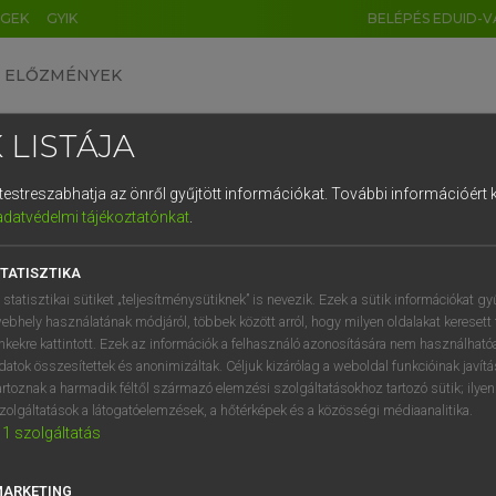
ÉGEK
GYIK
BELÉPÉS EDUID-V
ELŐZMÉNYEK
 LISTÁJA
és testreszabhatja az önről gyűjtött információkat.
További információért k
HU
DE
CN
FR
ES
IT
NL
RU
GR
adatvédelmi tájékoztatónkat
.
 A. PÉTER, VARGA GYÖRGY
1
2
3
4
5
6
7
8
9
ol−magyar egyetemes nagyszótár
TATISZTIKA
q
w
e
r
t
z
u
i
 statisztikai sütiket „teljesítménysütiknek” is nevezik. Ezek a sütik információkat gy
ebhely használatának módjáról, többek között arról, hogy milyen oldalakat keresett 
a
s
d
f
g
h
j
k
l
é
inkekre kattintott. Ezek az információk a felhasználó azonosítására nem használható
datok összesítettek és anonimizáltak. Céljuk kizárólag a weboldal funkcióinak javít
í
y
x
c
v
b
n
m
,
.
artoznak a harmadik féltől származó elemzési szolgáltatásokhoz tartozó sütik; ilye
zolgáltatások a látogatóelemzések, a hőtérképek és a közösségi médiaanalitika.
VAN ELŐFIZETÉSED?
NINCS ELŐFIZETÉSED
1
szolgáltatás
előfizetésem a teljes szócikk
Nincs regisztrációm és előfiz
megtekintéséhez.
A szótár 2 órás, díjmente
MARKETING