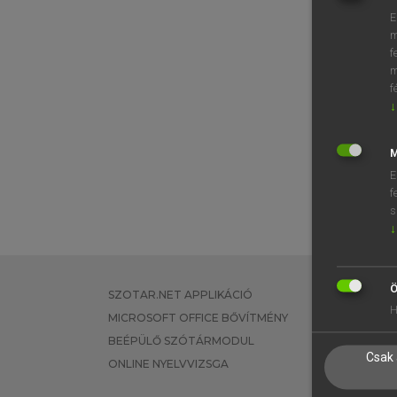
E
m
f
m
f
↓
M
E
f
s
↓
Ö
SZOTAR.NET APPLIKÁCIÓ
EGYÉNI FEL
H
MICROSOFT OFFICE BŐVÍTMÉNY
TANULÓKNA
BEÉPÜLŐ SZÓTÁRMODUL
OKTATÁSI I
Csak 
ONLINE NYELVVIZSGA
VÁLLALATI 