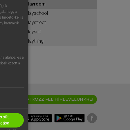
playroom
ához
ségek
ják, hogy a
playschool
 hirdetőkkel is
playstreet
egy harmadik
playsuit
plaything
nálatához, és a
öbbek között a
IRATKOZZ FEL HÍRLEVELÜNKRE!
 süti
adása